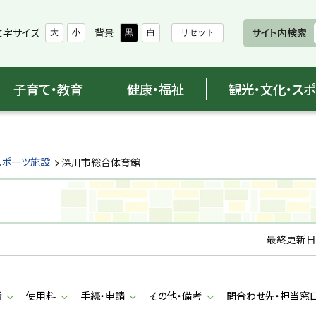
文字サイズ
背景
サイト内検索
大
小
黒
白
リセット
子育て・教育
健康・福祉
観光・文化・ス
スポーツ施設
深川市総合体育館
最終更新日
者
使用料
手続・申請
その他・備考
問合わせ先・担当窓