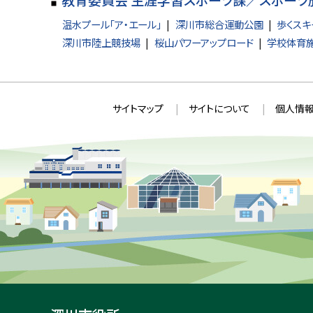
温水プール「ア・エール」
深川市総合運動公園
歩くスキ
深川市陸上競技場
桜山パワーアップロード
学校体育
本
サ
サイトマップ
サイトについて
個人情報
文
イ
へ
ト
戻
情
る
メ
報
ニ
ュ
ー
へ
戻
る