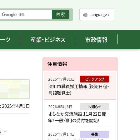
実
Language
検索
行
ポーツ
産業・ビジネス
市政情報
サ
注目情報
イ
2026年7月31日
ピックアップ
ド
深川市職員採用情報（後期日程・
言語聴覚士）
・
メ
:
2025年4月1日
2026年8月6日
お知らせ
まちなか交流施設 11月22日開
ニ
館！一般利用の受付を開始！
ュ
口
2026年7月17日
募集