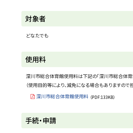
ト
対象者
ッ
プ
どなたでも
に
戻
ト
使用料
る
ッ
プ
深川市総合体育館使用料は下記の「深川市総合体育館
に
（使用目的等により、減免になる場合もありますので担
戻
深川市総合体育館使用料
（PDF:133KB）
る
ト
手続・申請
ッ