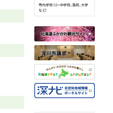
新
ま
規
市内学校（小・中学校、高校、大学
す
ウ
）
など）
ィ
ン
ド
ウ
で
関
開
き
連
ま
す
サ
）
イ
ト