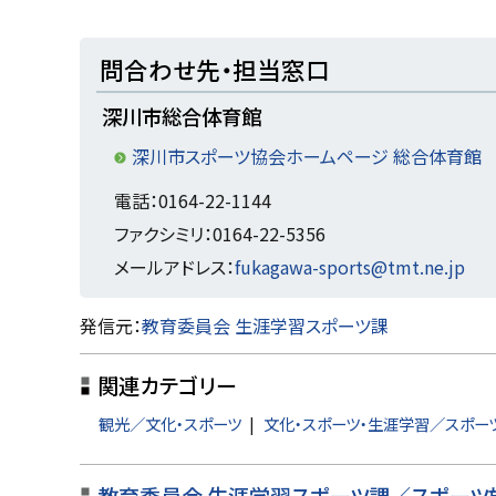
る
ト
問合わせ先・担当窓口
ッ
深川市総合体育館
プ
に
深川市スポーツ協会ホームページ 総合体育館
戻
電話：0164-22-1144
る
ファクシミリ：0164-22-5356
メールアドレス：
fukagawa-sports@tmt.ne.jp
ト
発信元：
教育委員会 生涯学習スポーツ課
ッ
関連カテゴリー
プ
に
観光／文化・スポーツ
文化・スポーツ・生涯学習／スポー
戻
る
教育委員会 生涯学習スポーツ課／スポーツ