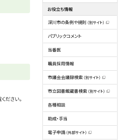
お役立ち情報
深川市の条例や規則
（別サイト）
（
新
規
パブリックコメント
ウ
ィ
ン
当番医
ド
ウ
で
職員採用情報
開
き
ま
市議会会議録検索
（別サイト）
す
（
）
新
規
市立図書館蔵書検索
（別サイト）
ウ
（
ください。
ィ
新
ン
規
各種相談
ド
ウ
ウ
ィ
で
ン
助成・手当
開
ド
き
ウ
ま
で
電子申請
（外部サイト）
す
開
（
）
き