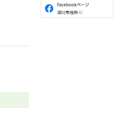
公
Facebookページ
式
深川市役所
S
（
新
N
規
ウ
S
ィ
ン
ド
ウ
で
開
き
ま
す
）