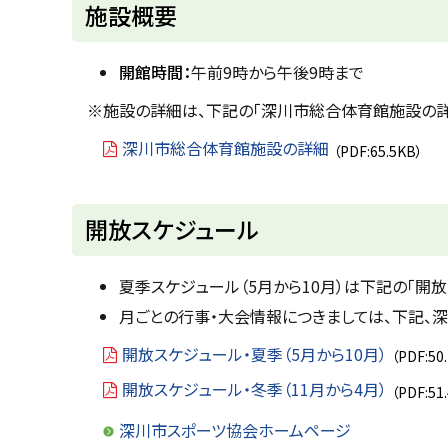
ト
施設概要
ッ
プ
開館時間：
午前9時から午後9時まで
に
※施設の詳細は、下記の「深川市総合体育館施設の詳
戻
深川市総合体育館施設の詳細
（PDF:65.5KB）
る
ト
開放スケジュール
ッ
プ
夏季スケジュール（5月から10月）は下記の「開放
に
月ごとの行事・大会情報につきましては、下記、
戻
開放スケジュール・夏季（5月から10月）
（PDF:50
る
開放スケジュール・冬季（11月から4月）
（PDF:51
深川市スポーツ協会ホームページ