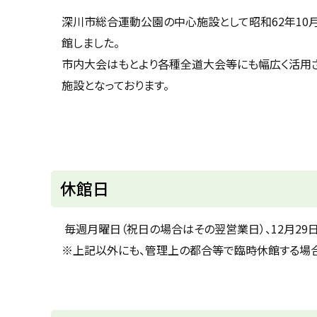
u
へ
k
深川市総合運動公園の中心施設として昭和62年10
戻
a
館しました。
g
る
a
市内大会はもとより各種全道大会等にも幅広く活用
w
a
施設となっております。
c
i
t
y
休館日
毎週月曜日（祝日の場合はその翌営業日）、12月29
※上記以外にも、管理上の都合等で臨時休館する場合