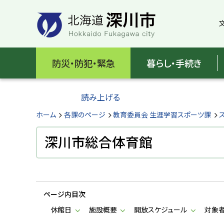
本
本
文
文
へ
へ
メ
戻
北
ニ
る
海
防災・防犯・緊急
暮らし・手続き
ュ
メ
ー
ニ
道
へ
ュ
読み上げる
深
ー
へ
ホーム
各課のページ
教育委員会 生涯学習スポーツ課
川
戻
る
深川市総合体育館
市
ペ
H
ー
o
ジ
k
k
の
a
ページ内目次
ト
i
d
ッ
休館日
施設概要
開放スケジュール
対象
o
プ
F