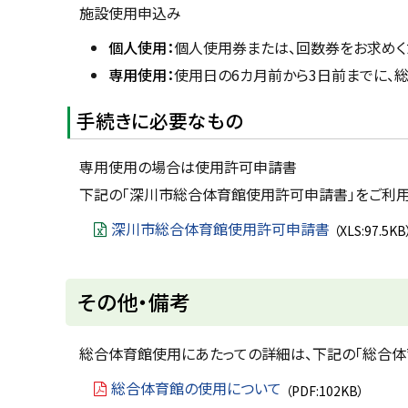
プ
施設使用申込み
に
個人使用：
個人使用券または、回数券をお求めく
戻
専用使用：
使用日の6カ月前から3日前までに、
る
手続きに必要なもの
専用使用の場合は使用許可申請書
下記の「深川市総合体育館使用許可申請書」をご利用
深川市総合体育館使用許可申請書
（XLS:97.5KB
ト
その他・備考
ッ
プ
総合体育館使用にあたっての詳細は、下記の「総合体
に
総合体育館の使用について
（PDF:102KB）
戻