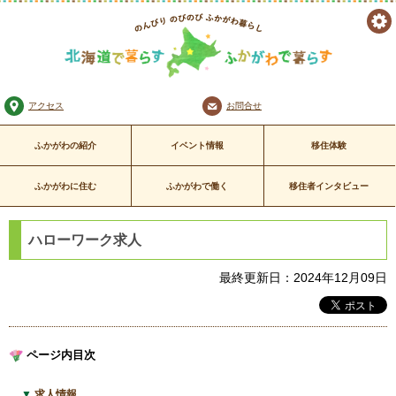
ツ
のんびり のびのび
ー
ふかがわ暮らし
北海道で暮らす ふかがわで暮
アクセス
お問合せ
ル
らす
ふかがわの紹介
イベント情報
移住体験
ふかがわに住む
ふかがわで働く
移住者インタビュー
ハローワーク求人
最終更新日：2024年12月09日
ページ内目次
求人情報