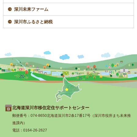
深川未来ファーム
深川市ふるさと納税
トップページへ戻
北海道深川市移住定住サポートセンター
る
郵便番号：074-8650北海道深川市2条17番17号（深川市役所まち未来推
進課内）
電話：0164-26-2627