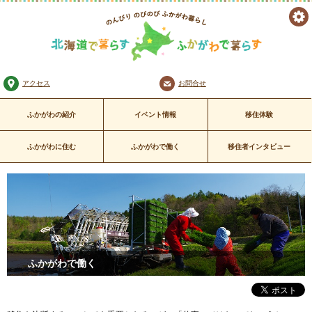
ツ
のんびり のびのび
ー
ふかがわ暮らし
北海道で暮らす ふかがわで暮
アクセス
お問合せ
ル
らす
ふかがわの紹介
イベント情報
移住体験
ふかがわに住む
ふかがわで働く
移住者インタビュー
ふかがわで働く