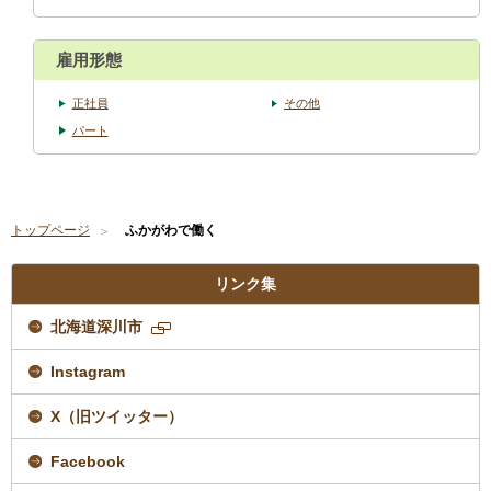
雇用形態
正社員
その他
パート
トップページ
ふかがわで働く
リンク集
北海道深川市
新
規
Instagram
ペ
ー
ジ
X（旧ツイッター）
で
開
Facebook
き
ま