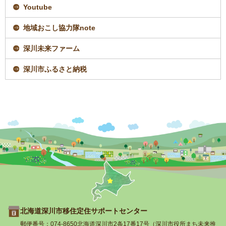
す
Youtube
地域おこし協力隊note
深川未来ファーム
深川市ふるさと納税
トップページへ戻
北海道深川市移住定住サポートセンター
る
郵便番号：074-8650北海道深川市2条17番17号（深川市役所まち未来推