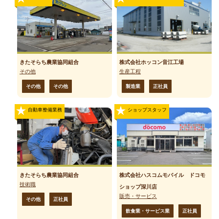
きたそらち農業協同組合
株式会社ホッコン音江工場
その他
生産工程
その他
その他
製造業
正社員
自動車整備業務
ショップスタッフ
きたそらち農業協同組合
株式会社ハスコムモバイル ドコモ
技術職
ショップ深川店
販売・サービス
その他
正社員
飲食業・サービス業
正社員