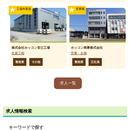
工場作業員
営業職
株式会社ホッコン音江工場
ホッコン商事株式会社
生産工程
営業・企画
製造業
その他
製造業
正社員
求人一覧
求人情報検索
キーワードで探す