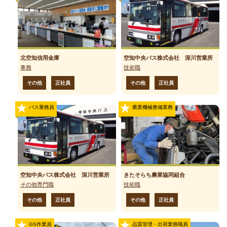
北空知信用金庫
空知中央バス株式会社 深川営業所
事務
技術職
その他
正社員
その他
正社員
バス乗務員
農業機械整備業務
空知中央バス株式会社 深川営業所
きたそらち農業協同組合
その他専門職
技術職
その他
正社員
その他
正社員
GS作業員
品質管理・出荷業務職員