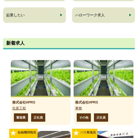
起業したい
ハローワーク求人
新着求人
株式会社HPRS
株式会社HPRS
生産工程
事務
製造業
正社員
その他
正社員
金融機関職員
バス整備員