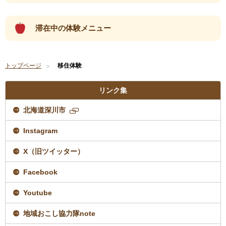
滞在中の体験メニュー
トップページ
移住体験
リンク集
北海道深川市
新
規
Instagram
ペ
ー
ジ
X（旧ツイッター）
で
開
Facebook
き
ま
す
Youtube
地域おこし協力隊note