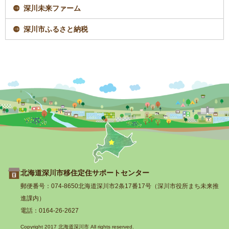
深川未来ファーム
深川市ふるさと納税
トップページへ戻
北海道深川市移住定住サポートセンター
る
郵便番号：074-8650北海道深川市2条17番17号（深川市役所まち未来推
進課内）
電話：0164-26-2627
Copyright 2017 北海道深川市 All rights reserved.