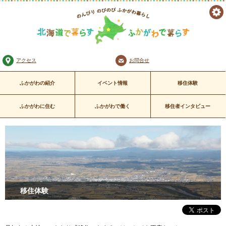
ツ
のんびり のびのび
ー
ふかがわ暮らし
北海道で暮らす ふかがわで暮
アクセス
お問合せ
ル
らす
ふかがわの紹介
イベント情報
移住体験
ふかがわに住む
ふかがわで働く
移住者インタビュー
移住体験