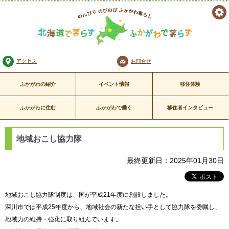
ツ
のんびり のびのび
ー
ふかがわ暮らし
北海道で暮らす ふかがわで暮
アクセス
お問合せ
ル
らす
ふかがわの紹介
イベント情報
移住体験
ふかがわに住む
ふかがわで働く
移住者インタビュー
地域おこし協力隊
最終更新日：2025年01月30日
地域おこし協力隊制度は、国が平成21年度に創設しました。
深川市では平成25年度から、地域社会の新たな担い手として協力隊を委嘱し、
地域力の維持・強化に取り組んでいます。