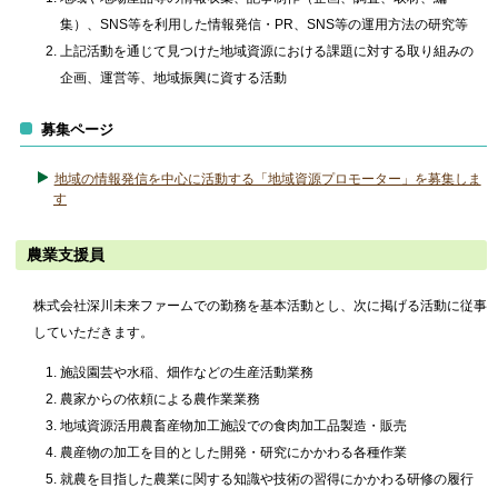
集）、SNS等を利用した情報発信・PR、SNS等の運用方法の研究等
上記活動を通じて見つけた地域資源における課題に対する取り組みの
企画、運営等、地域振興に資する活動
募集ページ
地域の情報発信を中心に活動する「地域資源プロモーター」を募集しま
す
農業支援員
株式会社深川未来ファームでの勤務を基本活動とし、次に掲げる活動に従事
していただきます。
施設園芸や水稲、畑作などの生産活動業務
農家からの依頼による農作業業務
地域資源活用農畜産物加工施設での食肉加工品製造・販売
農産物の加工を目的とした開発・研究にかかわる各種作業
就農を目指した農業に関する知識や技術の習得にかかわる研修の履行