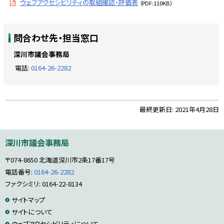
ウェブアクセシビリティの取組確認・評価表
（PDF:110KB）
に
戻
ト
る
問合わせ先・担当窓口
ッ
プ
深川市議会事務局
に
電話:
0164-26-2282
戻
る
ト
最終更新日:
2021年4月28日
ッ
プ
本
深川市議会事務局
に
文
へ
戻
〒074-8650
北海道深川市2条17番17号
戻
る
る
電話番号:
0164-26-2282
メ
ファクシミリ: 0164-22-8134
ニ
サ
サイトマップ
ュ
ー
サイトについて
イ
へ
ウェブアクセシビリティについて