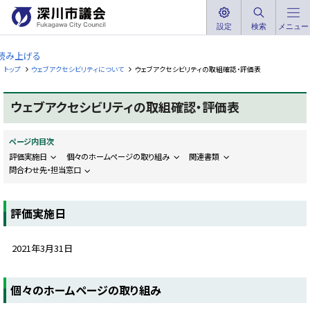
本
文
設定
検索
メニュー
深
へ
川
読み上げる
メ
市
トップ
ウェブアクセシビリティについて
ウェブアクセシビリティの取組確認・評価表
ニ
議
ュ
会
ウェブアクセシビリティの取組確認・評価表
ー
F
へ
u
k
ページ内目次
a
g
評価実施日
個々のホームページの取り組み
関連書類
a
問合わせ先・担当窓口
w
a
C
i
評価実施日
t
y
C
o
2021年3月31日
u
n
c
i
ト
個々のホームページの取り組み
l
ッ