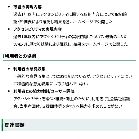
取組の実現内容
過去1年以内にアクセシビリティに関する取組内容について取組確
認・評価表により確認し結果を各ホームページで公開した
アクセシビリティの実現内容
過去1年以内にアクセシビリティの実現内容について、最新のJIS X
8341-3に基づく試験により確認し、結果をホームページで公開した
利用者との協調
利用者の意見収集
一般的な意見収集としては取り組んでいるが、アクセシビリティについ
て積極的な意見収集には取り組んでいない
利用者との協力体制/ユーザー評価
アクセシビリティを確保・維持・向上のために、利用者 (社会福祉協議
会、当事者団体、支援団体等を含む) へ協力を求めたことがない
ト
関連書類
ッ
プ