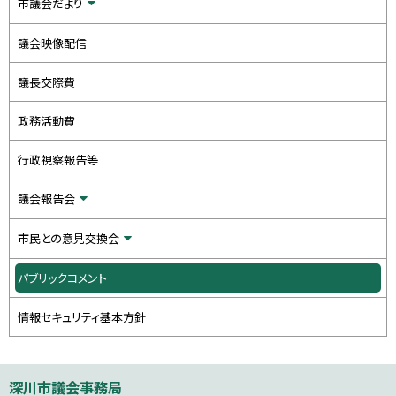
ま
市議会だより
ド
す
る
）
・
議会映像配信
メ
議長交際費
ニ
ュ
政務活動費
ー
行政視察報告等
議会報告会
市民との意見交換会
パブリックコメント
情報セキュリティ基本方針
本
深川市議会事務局
文