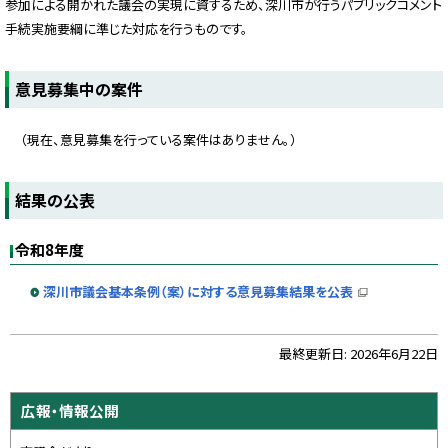
参加による開かれた議会の実現に資するため、深川市が行うパブリックコメント
手続実施要綱に準じた対応を行うものです。
意見募集中の案件
（現在、意見募集を行っている案件はありません。）
ト
結果の公表
ッ
プ
令和8年度
に
戻
深川市議会基本条例（案）に対する意見募集結果を公表
（
る
新
規
ウ
ト
最終更新日:
2026年6月22日
ィ
ッ
ン
ド
プ
ウ
サ
で
広報・情報公開
に
開
イ
き
戻