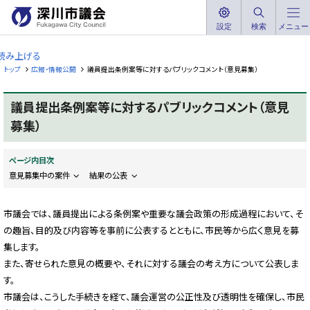
本
文
設定
検索
メニュー
深
へ
川
読み上げる
メ
市
トップ
広報・情報公開
議員提出条例案等に対するパブリックコメント（意見募集）
ニ
議
ュ
会
議員提出条例案等に対するパブリックコメント（意見
ー
F
へ
募集）
u
k
a
g
ページ内目次
a
w
意見募集中の案件
結果の公表
a
C
i
市議会では、議員提出による条例案や重要な議会政策の形成過程において、そ
t
y
の趣旨、目的及び内容等を事前に公表するとともに、市民等から広く意見を募
C
o
集します。
u
n
また、寄せられた意見の概要や、それに対する議会の考え方について公表しま
c
す。
i
l
市議会は、こうした手続きを経て、議会運営の公正性及び透明性を確保し、市民