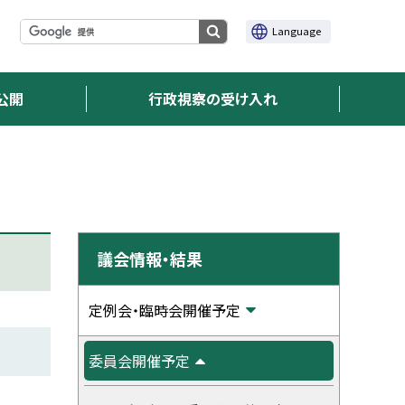
サ
サ
Language
検
イ
イ
ト
索
ト
内
実
内
検
行
公開
行政視察の受け入れ
索
検
索
サ
議会情報・結果
イ
ド
定例会・臨時会開催予定
・
委員会開催予定
メ