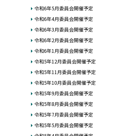
令和6年5月委員会開催予定
令和6年4月委員会開催予定
令和6年3月委員会開催予定
令和6年2月委員会開催予定
令和6年1月委員会開催予定
令和5年12月委員会開催予定
令和5年11月委員会開催予定
令和5年10月委員会開催予定
令和5年9月委員会開催予定
令和5年8月委員会開催予定
令和5年7月委員会開催予定
令和5年5月委員会開催予定
令和5年4月委員会開催予定