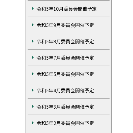
令和5年10月委員会開催予定
令和5年9月委員会開催予定
令和5年8月委員会開催予定
令和5年7月委員会開催予定
令和5年5月委員会開催予定
令和5年4月委員会開催予定
令和5年3月委員会開催予定
令和5年2月委員会開催予定