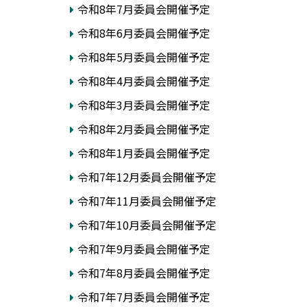
C
令和8年7月委員会開催予定
へ
次
o
戻
u
令和8年6月委員会開催予定
目
n
る
次
c
令和8年5月委員会開催予定
i
l
令和8年4月委員会開催予定
令和8年3月委員会開催予定
令和8年2月委員会開催予定
令和8年1月委員会開催予定
令和7年12月委員会開催予定
令和7年11月委員会開催予定
令和7年10月委員会開催予定
令和7年9月委員会開催予定
令和7年8月委員会開催予定
令和7年7月委員会開催予定