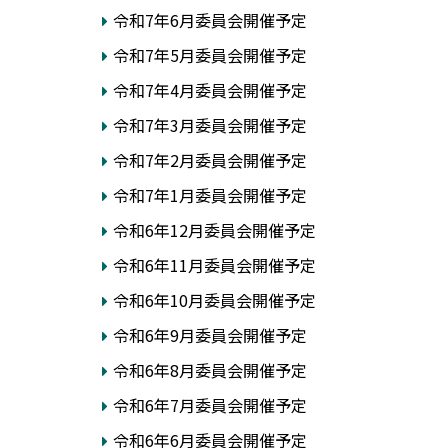
令和7年6月委員会開催予定
令和7年5月委員会開催予定
令和7年4月委員会開催予定
令和7年3月委員会開催予定
令和7年2月委員会開催予定
令和7年1月委員会開催予定
令和6年12月委員会開催予定
令和6年11月委員会開催予定
令和6年10月委員会開催予定
令和6年9月委員会開催予定
令和6年8月委員会開催予定
令和6年7月委員会開催予定
令和6年6月委員会開催予定