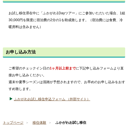
お試し移住滞在中に「ふかがわ1Dayツアー」にご参加いただいた場合、1組
30,000円を限度に宿泊費の2分の1を助成致します。（宿泊費には食費、冷
暖房料は含みません）
お申し込み方法
ご希望のチェックイン日の
1ヶ月以上前まで
に下記申し込みフォームより直
接お申し込みください。
週末や夏季シーズンは混雑が予想されますので、お早めのお申し込みをおす
すめ致します。
ふかがわお試し移住申込フォーム
（外部サイト）
トップページ
移住体験
ふかがわお試し移住