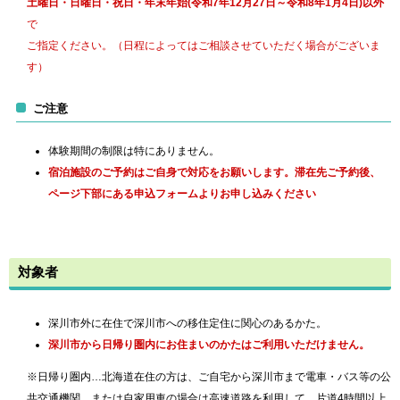
土曜日・日曜日・祝日・年末年始(令和7年12月27日～令和8年1月4日)以外
で
ご指定ください。（日程によってはご相談させていただく場合がございま
す）
ご注意
体験期間の制限は特にありません。
宿泊施設のご予約はご自身で対応をお願いします。滞在先ご予約後、
ページ下部にある申込フォームよりお申し込みください
対象者
深川市外に在住で深川市への移住定住に関心のあるかた。
深川市から日帰り圏内にお住まいのかたはご利用いただけません。
※日帰り圏内…北海道在住の方は、ご自宅から深川市まで電車・バス等の公
共交通機関、または自家用車の場合は高速道路を利用して、片道4時間以上