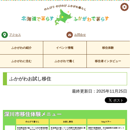
ツ
のんびり のびのび
ー
ふかがわ暮らし
北海道で暮らす ふかがわで暮
アクセス
お問合せ
ル
らす
ふかがわの紹介
イベント情報
移住体験
ふかがわに住む
ふかがわで働く
移住者インタビュー
ふかがわお試し移住
最終更新日：2025年11月25日