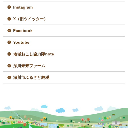
新
規
Instagram
ペ
ー
ジ
X（旧ツイッター）
で
開
Facebook
き
ま
す
Youtube
地域おこし協力隊note
深川未来ファーム
深川市ふるさと納税