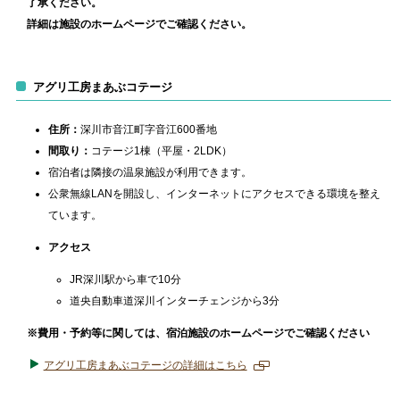
了承ください。
ー
詳細は施設のホームページでご確認ください。
ジ
で
開
き
アグリ工房まあぶコテージ
ま
す
住所：
深川市音江町字音江600番地
間取り：
コテージ1棟（平屋・2LDK）
宿泊者は隣接の温泉施設が利用できます。
公衆無線LANを開設し、インターネットにアクセスできる環境を整え
ています。
アクセス
JR深川駅から車で10分
道央自動車道深川インターチェンジから3分
※費用・予約等に関しては、宿泊施設のホームページでご確認ください
アグリ工房まあぶコテージの詳細はこちら
新
規