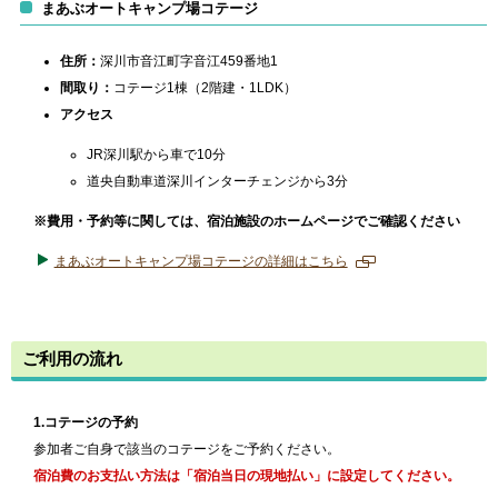
まあぶオートキャンプ場コテージ
ペ
ー
ジ
住所：
深川市音江町字音江459番地1
で
間取り：
コテージ1棟（2階建・1LDK）
開
アクセス
き
ま
JR深川駅から車で10分
す
道央自動車道深川インターチェンジから3分
※費用・予約等に関しては、宿泊施設のホームページでご確認ください
まあぶオートキャンプ場コテージの詳細はこちら
新
規
ペ
ー
ご利用の流れ
ジ
で
開
き
1.コテージの予約
ま
参加者ご自身で該当のコテージをご予約ください。
す
宿泊費のお支払い方法は「宿泊当日の現地払い」に設定してください。