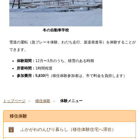
冬の自動車学校
雪道の運転（急ブレーキ体験、わだち走行、坂道発進等）を体験することが
できます。
体験期間：
12月〜3月のうち、積雪のある時期
所要時間：
1時間程度
参加費用：5,830
円（移住体験参加者は、市で料金を負担します）
トップページ
移住体験
体験メニュー
移住体験
ふかがわのんびり暮らし（移住体験住宅へ滞在）