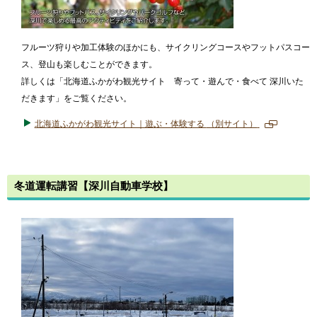
フルーツ狩りや加工体験のほかにも、サイクリングコースやフットパスコー
ス、登山も楽しむことができます。
詳しくは「北海道ふかがわ観光サイト 寄って・遊んで・食べて 深川いた
だきます」をご覧ください。
北海道ふかがわ観光サイト｜遊ぶ・体験する
（別サイト）
新
規
ペ
ー
冬道運転講習【深川自動車学校】
ジ
で
開
き
ま
す