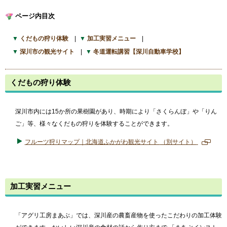
ページ内目次
くだもの狩り体験
加工実習メニュー
深川市の観光サイト
冬道運転講習【深川自動車学校】
くだもの狩り体験
深川市内には15か所の果樹園があり、時期により「さくらんぼ」や「りん
ご」等、様々なくだもの狩りを体験することができます。
フルーツ狩りマップ｜北海道ふかがわ観光サイト
（別サイト）
新
規
ペ
ー
加工実習メニュー
ジ
で
開
き
「アグリ工房まあぶ」では、深川産の農畜産物を使ったこだわりの加工体験
ま