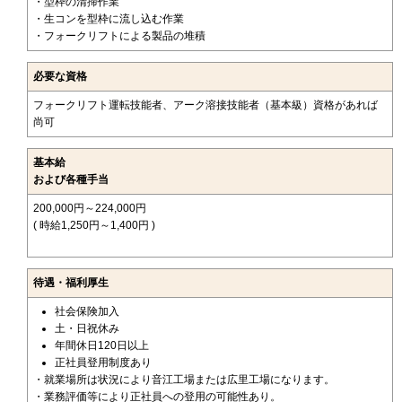
・型枠の清掃作業
・生コンを型枠に流し込む作業
・フォークリフトによる製品の堆積
必要な資格
フォークリフト運転技能者、アーク溶接技能者（基本級）資格があれば
尚可
基本給
および各種手当
200,000円～224,000円
( 時給1,250円～1,400円 )
待遇・福利厚生
社会保険加入
土・日祝休み
年間休日120日以上
正社員登用制度あり
・就業場所は状況により音江工場または広里工場になります。
・業務評価等により正社員への登用の可能性あり。