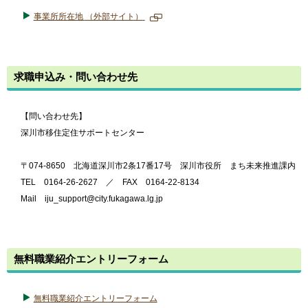
事業所所在地
（外部サイト）
新
規
ペ
ー
求職申込み・問い合わせ先
ジ
で
開
き
【問い合わせ先】
ま
深川市移住定住サポートセンター
す
〒074-8650 北海道深川市2条17番17号 深川市役所 まち未来推進課内
TEL 0164-26-2627 ／ FAX 0164-22-8134
Mail iju_support@city.fukagawa.lg.jp
無料職業紹介エントリーフォーム
無料職業紹介エントリーフォーム