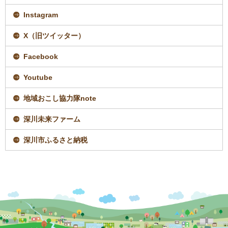
新
規
Instagram
ペ
ー
ジ
X（旧ツイッター）
で
開
Facebook
き
ま
す
Youtube
地域おこし協力隊note
深川未来ファーム
深川市ふるさと納税