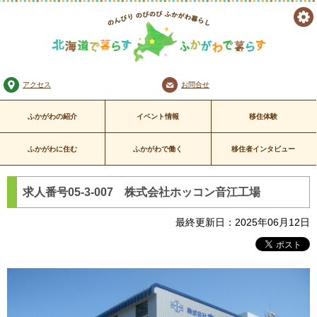
ツ
のんびり のびのび
ー
ふかがわ暮らし
北海道で暮らす ふかがわで暮
アクセス
お問合せ
ル
らす
ふかがわの紹介
イベント情報
移住体験
ふかがわに住む
ふかがわで働く
移住者インタビュー
求人番号05-3-007 株式会社ホッコン音江工場
最終更新日：2025年06月12日