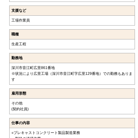
支援など
工場作業員
職種
生産工程
勤務地
深川市音江町広里861番地
※状況により広里工場（深川市音江町字広里129番地）での勤務もありま
す
雇用形態
その他
(契約社員)
仕事の内容
○プレキャストコンクリート製品製造業務