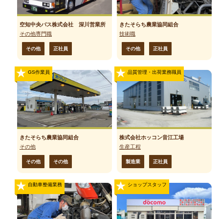
空知中央バス株式会社 深川営業所
きたそらち農業協同組合
その他専門職
技術職
その他
正社員
その他
正社員
GS作業員
品質管理・出荷業務職員
きたそらち農業協同組合
株式会社ホッコン音江工場
その他
生産工程
その他
その他
製造業
正社員
自動車整備業務
ショップスタッフ