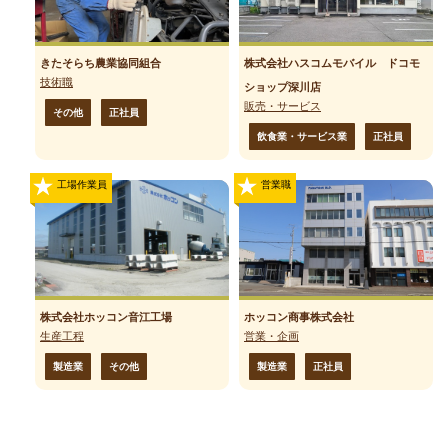
きたそらち農業協同組合
株式会社ハスコムモバイル ドコモ
技術職
ショップ深川店
販売・サービス
その他
正社員
飲食業・サービス業
正社員
工場作業員
営業職
株式会社ホッコン音江工場
ホッコン商事株式会社
生産工程
営業・企画
製造業
その他
製造業
正社員