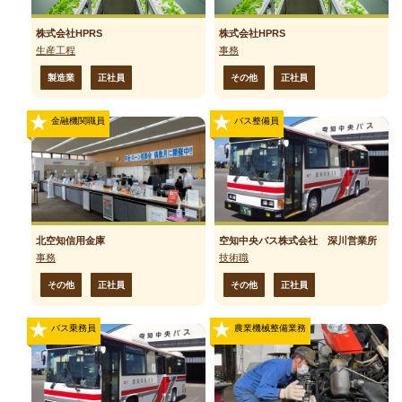
株式会社HPRS
株式会社HPRS
生産工程
事務
製造業
正社員
その他
正社員
金融機関職員
バス整備員
北空知信用金庫
空知中央バス株式会社 深川営業所
事務
技術職
その他
正社員
その他
正社員
バス乗務員
農業機械整備業務