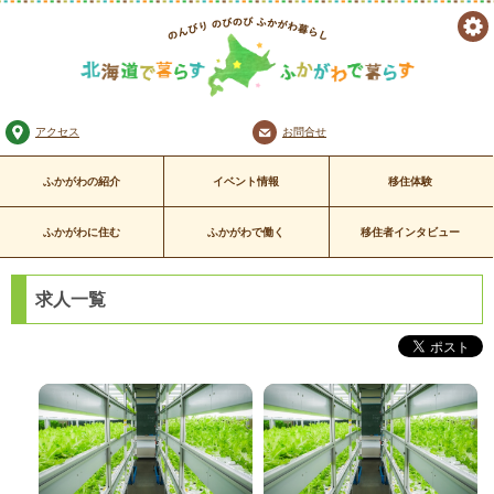
ツ
のんびり のびのび
ー
ふかがわ暮らし
北海道で暮らす ふかがわで暮
アクセス
お問合せ
ル
らす
ふかがわの紹介
イベント情報
移住体験
ふかがわに住む
ふかがわで働く
移住者インタビュー
求人一覧