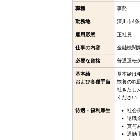
職種
事務
勤務地
深川市4条
雇用形態
正社員
仕事の内容
金融機関
必要な資格
普通運転
基本給
基本給は
および各種手当
扶養の範
社きたし
ください
待遇・福利厚生
社会
退職
賞与
通勤