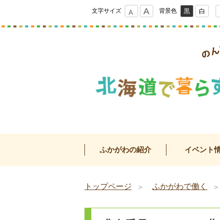
ツ
文字サイズ
背景色
黒
白
小
大
ー
ル
のんび
北海道で暮らす ふか
ふかがわの紹介
イベント
トップページ
ふかがわで働く