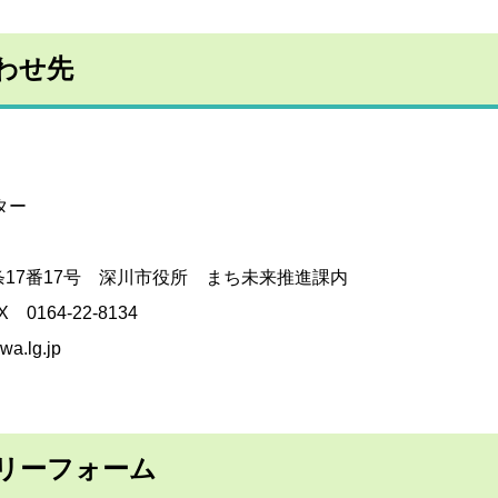
ペー
ジで
開き
わせ先
ます
ター
市2条17番17号 深川市役所 まち未来推進課内
 0164-22-8134
awa.lg.jp
リーフォーム