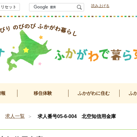
読み上げる
検
リセット
索
り のびのび ふかがわ暮らし
がわで暮らす
情報
移住体験
ふかがわに住む
ふ
求人一覧
求人番号05-6-004 北空知信用金庫