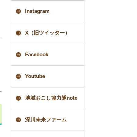
規
ペ
Instagram
ー
ジ
で
開
X（旧ツイッター）
き
ま
す
Facebook
Youtube
地域おこし協力隊note
深川未来ファーム