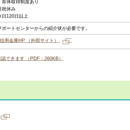
・育休取得制度あり
日祝休み
日120日以上
サポートセンターからの紹介状が必要です。
信用金庫HP
（外部サイト）
新規
ペー
できます （PDF：260KB）
ジで
開き
ます
新規