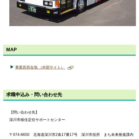
MAP
事業所所在地
（外部サイト）
新
規
ペ
ー
求職申込み・問い合わせ先
ジ
で
開
き
【問い合わせ先】
ま
深川市移住定住サポートセンター
す
〒074-8650 北海道深川市2条17番17号 深川市役所 まち未来推進課内