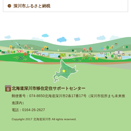
深川市ふるさと納税
トップページへ戻
北海道深川市移住定住サポートセンター
る
郵便番号：074-8650北海道深川市2条17番17号（深川市役所まち未来推
進課内）
電話：0164-26-2627
Copyright 2017 北海道深川市 All rights reserved.