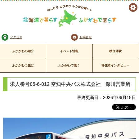
ツ
のんびり のびのび
ー
ふかがわ暮らし
北海道で暮らす ふかがわで暮
アクセス
お問合せ
ル
らす
ふかがわの紹介
イベント情報
移住体験
ふかがわに住む
ふかがわで働く
移住者インタビュー
求人番号05-6-012 空知中央バス株式会社 深川営業所
最終更新日：2026年06月18日