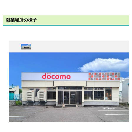
ジ
で
開
き
就業場所の様子
ま
す