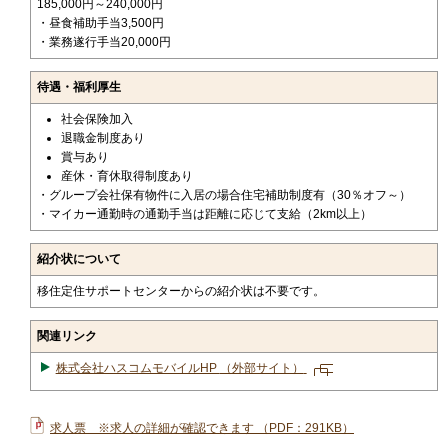
185,000円～240,000円
・昼食補助手当3,500円
・業務遂行手当20,000円
待遇・福利厚生
社会保険加入
退職金制度あり
賞与あり
産休・育休取得制度あり
・グループ会社保有物件に入居の場合住宅補助制度有（30％オフ～）
・マイカー通勤時の通勤手当は距離に応じて支給（2km以上）
紹介状について
移住定住サポートセンターからの紹介状は不要です。
関連リンク
株式会社ハスコムモバイルHP
（外部サイト）
新
規
ペ
求人票 ※求人の詳細が確認できます （PDF：291KB）
ー