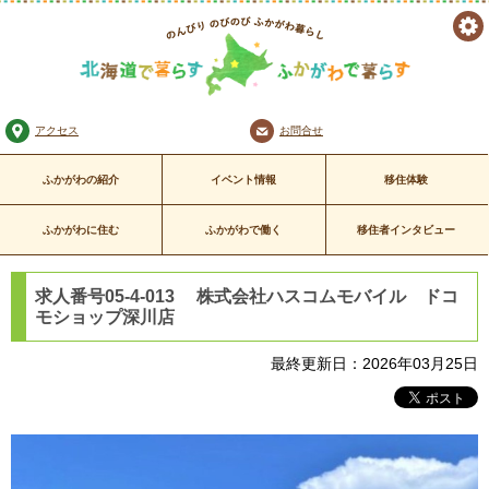
ツ
のんびり のびのび
ー
ふかがわ暮らし
北海道で暮らす ふかがわで暮
アクセス
お問合せ
ル
らす
ふかがわの紹介
イベント情報
移住体験
ふかがわに住む
ふかがわで働く
移住者インタビュー
求人番号05-4-013 株式会社ハスコムモバイル ドコ
モショップ深川店
最終更新日：2026年03月25日