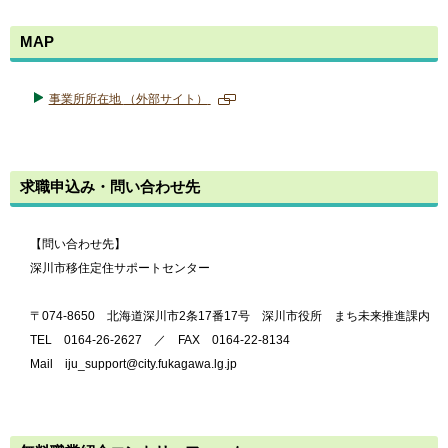
MAP
事業所所在地
（外部サイト）
新
規
ペ
ー
求職申込み・問い合わせ先
ジ
で
開
き
【問い合わせ先】
ま
深川市移住定住サポートセンター
す
〒074-8650 北海道深川市2条17番17号 深川市役所 まち未来推進課内
TEL 0164-26-2627 ／ FAX 0164-22-8134
Mail iju_support@city.fukagawa.lg.jp