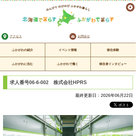
ツ
のんびり のびのび
ー
ふかがわ暮らし
北海道で暮らす ふかがわで暮
アクセス
お問合せ
ル
らす
ふかがわの紹介
イベント情報
移住体験
ふかがわに住む
ふかがわで働く
移住者インタビュー
求人番号06-6-002 株式会社HPRS
最終更新日：2026年06月22日