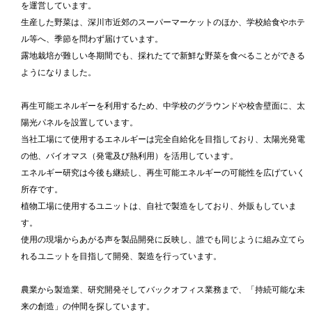
を運営しています。
生産した野菜は、深川市近郊のスーパーマーケットのほか、学校給食やホテ
ル等へ、季節を問わず届けています。
露地栽培が難しい冬期間でも、採れたてで新鮮な野菜を食べることができる
ようになりました。
再生可能エネルギーを利用するため、中学校のグラウンドや校舎壁面に、太
陽光パネルを設置しています。
当社工場にて使用するエネルギーは完全自給化を目指しており、太陽光発電
の他、バイオマス（発電及び熱利用）を活用しています。
エネルギー研究は今後も継続し、再生可能エネルギーの可能性を広げていく
所存です。
植物工場に使用するユニットは、自社で製造をしており、外販もしていま
す。
使用の現場からあがる声を製品開発に反映し、誰でも同じように組み立てら
れるユニットを目指して開発、製造を行っています。
農業から製造業、研究開発そしてバックオフィス業務まで、「持続可能な未
来の創造」の仲間を探しています。