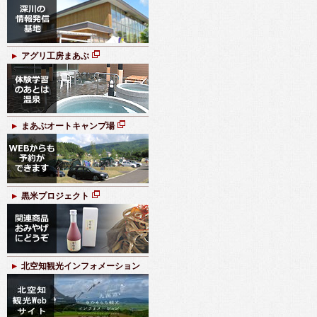
規
ペ
ー
ジ
アグリ工房まあぶ
で
新
開
規
き
ペ
ま
ー
す
ジ
まあぶオートキャンプ場
で
新
開
規
き
ペ
ま
ー
す
ジ
黒米プロジェクト
で
新
開
規
き
ペ
ま
ー
す
ジ
北空知観光インフォメーション
で
開
き
ま
す