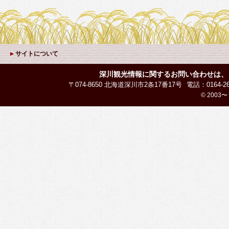
ペ
ー
ジ
で
開
き
サイトについて
ま
す
深川観光情報に関するお問い合わせは、
〒074-8650 北海道深川市2条17番17号
電話：0164-26
© 2003〜 