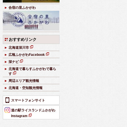
合宿の里ふかがわ
おすすめリンク
北海道深川市
新
広報ふかがわFacebook
規
新
ペ
深ナビ
規
新
ー
ペ
北海道で暮らすふかがわで暮ら
規
ジ
ー
す
ペ
で
新
ジ
ー
開
周辺エリア観光情報
規
で
ジ
き
ペ
開
北海道・空知観光情報
で
ま
ー
き
開
す
ジ
ま
き
スマートフォンサイト
で
す
ま
開
す
道の駅ライスランドふかがわ
き
Instagram
ま
新
す
規