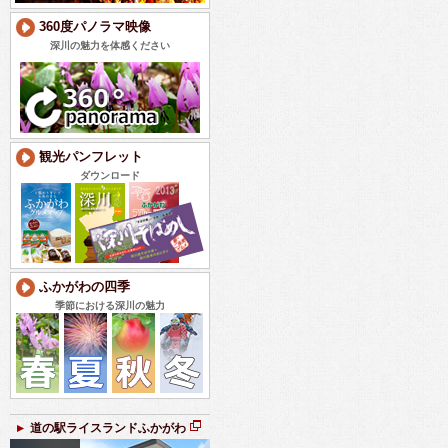
360度パノラマ映像
深川の魅力を体感ください
観光パンフレット
ダウンロード
ふかがわの四季
季節における深川の魅力
道の駅ライスランドふかがわ
新