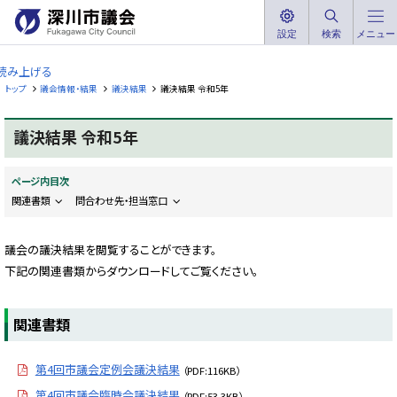
本
文
設定
検索
メニュー
深
へ
川
読み上げる
メ
市
トップ
議会情報・結果
議決結果
議決結果 令和5年
ニ
議
ュ
会
議決結果 令和5年
ー
F
へ
u
k
ページ内目次
a
g
関連書類
問合わせ先・担当窓口
a
w
a
議会の議決結果を閲覧することができます。
C
i
下記の関連書類からダウンロードしてご覧ください。
t
y
C
o
関連書類
u
n
c
i
第4回市議会定例会議決結果
（PDF:116KB）
l
第4回市議会臨時会議決結果
（PDF:53.3KB）