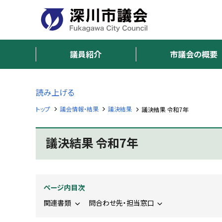
本
本
文
文
へ
へ
深
メ
戻
ニ
る
議員紹介
市議会の概要
川
ュ
メ
市
ー
ニ
へ
ュ
読み上げる
議
ー
トップ
議会情報・結果
議決結果
議決結果 令和7年
へ
会
戻
F
る
議決結果 令和7年
u
ペ
k
a
ー
g
ジ
a
w
の
ページ内目次
a
ト
C
関連書類
問合わせ先・担当窓口
i
ッ
t
プ
y