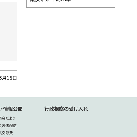
年5月15日
・情報公開
行政視察の受け入れ
議会だより
会映像配信
長交際費