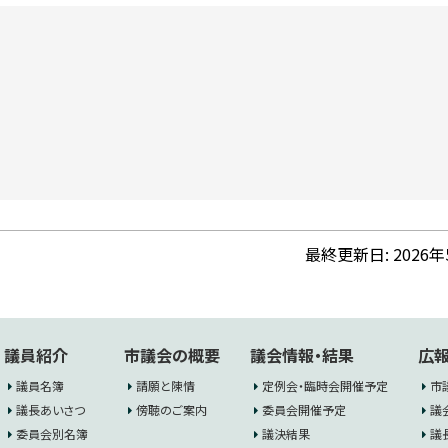
最終更新日:
2026
議員紹介
市議会の概要
議会情報・結果
広報
議員名簿
請願と陳情
定例会・臨時会開催予定
市
議長あいさつ
傍聴のご案内
委員会開催予定
議
委員会別名簿
議決結果
議