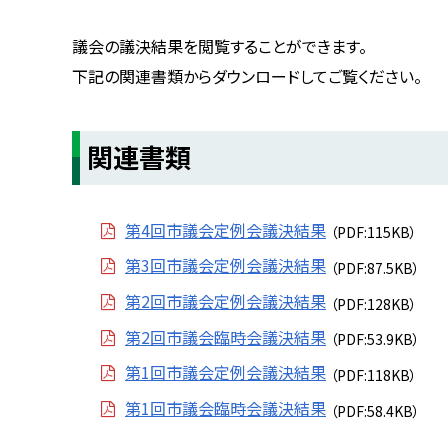
C
へ
o
戻
u
議会の議決結果を閲覧することができます。
n
る
下記の関連書類からダウンロードしてご覧ください。
c
i
l
関連書類
第4回市議会定例会議決結果
（PDF:115KB）
第3回市議会定例会議決結果
（PDF:87.5KB）
第2回市議会定例会議決結果
（PDF:128KB）
第2回市議会臨時会議決結果
（PDF:53.9KB）
第1回市議会定例会議決結果
（PDF:118KB）
第1回市議会臨時会議決結果
（PDF:58.4KB）