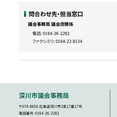
ト
問合わせ先・担当窓口
ッ
プ
議会事務局 議会庶務係
に
電話:
0164-26-2282
戻
ファクシミリ:
0164-22-8134
る
ト
ッ
プ
本
に
文
深川市議会事務局
戻
へ
る
戻
〒074-8650
北海道深川市2条17番17号
る
電話番号: 0164-26-2282