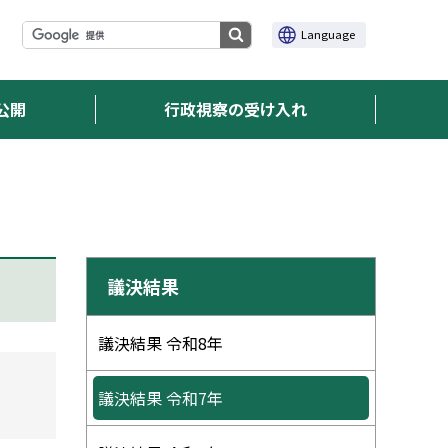
サ
サ
Language
検
イ
イ
ト
索
ト
内
実
内
検
行
公開
行政視察の受け入れ
索
検
索
サ
議決結果
イ
ド
議決結果 令和8年
・
議決結果 令和7年
メ