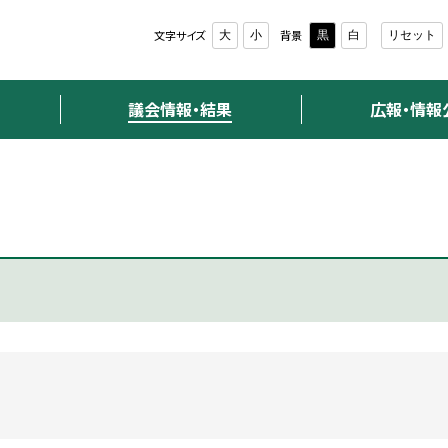
文字サイズ
背景
大
小
黒
白
リセット
議会情報・結果
広報・情報