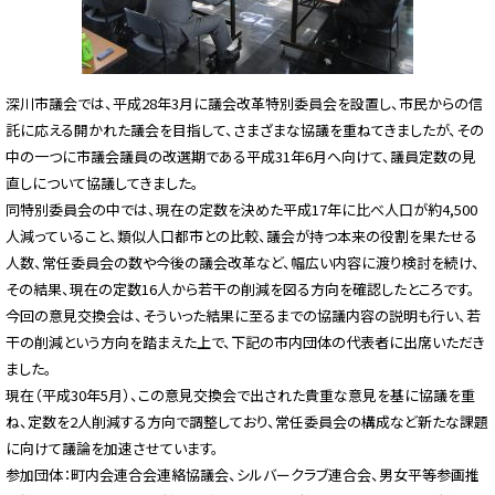
深川市議会では、平成28年3月に議会改革特別委員会を設置し、市民からの信
託に応える開かれた議会を目指して、さまざまな協議を重ねてきましたが、その
中の一つに市議会議員の改選期である平成31年6月へ向けて、議員定数の見
直しについて協議してきました。
同特別委員会の中では、現在の定数を決めた平成17年に比べ人口が約4,500
人減っていること、類似人口都市との比較、議会が持つ本来の役割を果たせる
人数、常任委員会の数や今後の議会改革など、幅広い内容に渡り検討を続け、
その結果、現在の定数16人から若干の削減を図る方向を確認したところです。
今回の意見交換会は、そういった結果に至るまでの協議内容の説明も行い、若
干の削減という方向を踏まえた上で、下記の市内団体の代表者に出席いただき
ました。
現在（平成30年5月）、この意見交換会で出された貴重な意見を基に協議を重
ね、定数を2人削減する方向で調整しており、常任委員会の構成など新たな課題
に向けて議論を加速させています。
参加団体：町内会連合会連絡協議会、シルバークラブ連合会、男女平等参画推