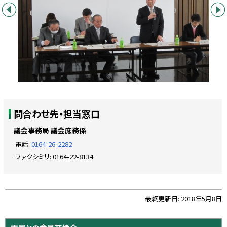
前へ
次へ
ト
問合わせ先・担当窓口
ッ
プ
議会事務局 議会庶務係
に
電話:
0164-26-2282
戻
ファクシミリ:
0164-22-8134
る
ト
最終更新日:
2018年5月8日
ッ
プ
サ