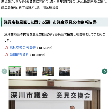
進協議会、きたそらち農業協同組合、農村青年部協議会、JA女性部連絡協議会、
商工会議所、青年会議所、深川地区連合会
議員定数見直しに関する深川市議会意見交換会 報告書
意見交換会の内容を意見交換会実行委員会で精査し報告書としてまとめま
した。
意見交換会 報告書
（PDF:564KB）
当日配布資料
（PDF:330KB）
画
前へ
次へ
像
ス
ラ
イ
ド
集