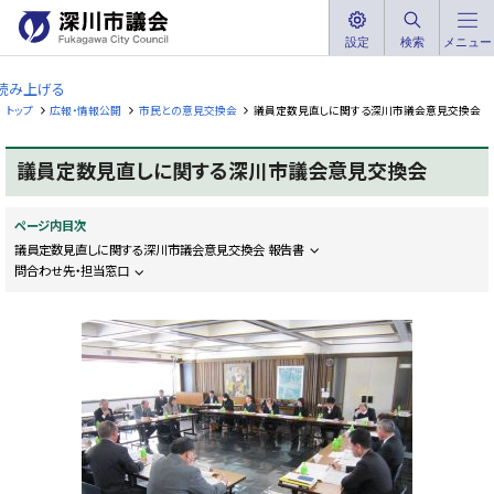
本
文
設定
検索
メニュー
深
へ
川
読み上げる
メ
市
トップ
広報・情報公開
市民との意見交換会
議員定数見直しに関する深川市議会意見交換会
ニ
議
ュ
会
議員定数見直しに関する深川市議会意見交換会
ー
F
へ
u
k
ページ内目次
a
g
議員定数見直しに関する深川市議会意見交換会 報告書
a
問合わせ先・担当窓口
w
a
C
i
t
y
C
o
u
n
c
i
l