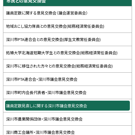
市民との意見交換会
に
イ
戻
議員定数に関する意見交換会（議会運営委員会）
ド
る
・
地域おこし協力隊員との意見交換会(総務経済常任委員会)
メ
深川市PTA連合会との意見交換会(厚生文教常任委員会)
ニ
ュ
拓殖大学北海道短期大学生との意見交換会(総務経済常任委員会)
ー
深川市に移住された方々との意見交換会(総務経済常任委員会)
深川市PTA連合会・深川市議会意見交換会
深川市町内会長代表者・深川市議会意見交換会
議員定数見直しに関する深川市議会意見交換会
深川市農業関係団体・深川市議会意見交換会
深川商工会議所・深川市議会意見交換会