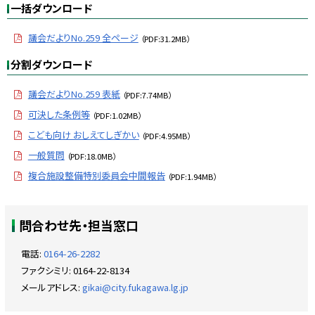
プ
一括ダウンロード
に
戻
議会だよりNo.259 全ページ
（PDF:31.2MB）
る
分割ダウンロード
議会だよりNo.259 表紙
（PDF:7.74MB）
可決した条例等
（PDF:1.02MB）
こども向け おしえてしぎかい
（PDF:4.95MB）
一般質問
（PDF:18.0MB）
複合施設整備特別委員会中間報告
（PDF:1.94MB）
ト
問合わせ先・担当窓口
ッ
プ
電話:
0164-26-2282
に
ファクシミリ:
0164-22-8134
戻
メールアドレス:
gikai@city.fukagawa.lg.jp
る