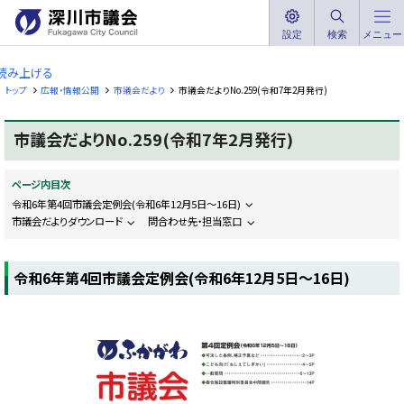
本
文
設定
検索
メニュー
深
へ
川
読み上げる
メ
市
トップ
広報・情報公開
市議会だより
市議会だよりNo.259(令和7年2月発行)
ニ
議
ュ
会
市議会だよりNo.259(令和7年2月発行)
ー
F
へ
u
k
ページ内目次
a
g
令和6年第4回市議会定例会(令和6年12月5日〜16日)
a
市議会だよりダウンロード
問合わせ先・担当窓口
w
a
C
i
令和6年第4回市議会定例会(令和6年12月5日〜16日)
t
y
C
o
u
n
c
i
l