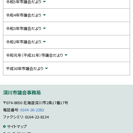
令和5年市議会だより
令和4年市議会だより
令和3年市議会だより
令和2年市議会だより
令和元年（平成31年）市議会だより
平成30年市議会だより
本
深川市議会事務局
文
へ
〒074-8650
北海道深川市2条17番17号
戻
る
電話番号:
0164-26-2282
メ
ファクシミリ: 0164-22-8134
ニ
サ
サイトマップ
ュ
ー