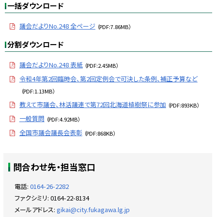
プ
一括ダウンロード
に
戻
議会だよりNo.248 全ページ
（PDF:7.86MB）
る
分割ダウンロード
議会だよりNo.248 表紙
（PDF:2.45MB）
令和4年第2回臨時会、第2回定例会で可決した条例、補正予算など
（PDF:1.13MB）
教えて市議会、林活議連で第72回北海道植樹祭に参加
（PDF:893KB）
一般質問
（PDF:4.92MB）
全国市議会議長会表彰
（PDF:868KB）
ト
問合わせ先・担当窓口
ッ
プ
電話:
0164-26-2282
に
ファクシミリ:
0164-22-8134
戻
メールアドレス:
gikai@city.fukagawa.lg.jp
る