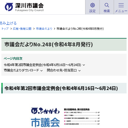
本
文
設定
検索
メニュー
深
へ
川
読み上げる
メ
市
トップ
広報・情報公開
市議会だより
市議会だよりNo.248(令和4年8月発行)
ニ
議
ュ
会
市議会だよりNo.248(令和4年8月発行)
ー
F
へ
u
k
ページ内目次
a
g
令和4年第2回市議会定例会(令和4年6月16日〜6月24日)
a
市議会だよりダウンロード
問合わせ先・担当窓口
w
a
C
i
令和4年第2回市議会定例会(令和4年6月16日〜6月24日)
t
y
C
o
u
n
c
i
l