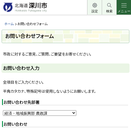
本
文
設定
検索
メニュー
北
へ
海
メ
ホーム
お問い合わせフォーム
道
ニ
お問い合わせフォーム
深
ュ
川
ー
市
へ
市政に対するご意見、ご質問、ご要望をお寄せください。
H
o
k
お問い合わせ入力
k
a
i
d
全項目をご入力ください。
o
F
半角カタカナ、特殊記号は使用しないようにお願いします。
u
k
お問い合わせ先部署
a
g
a
w
a
c
お問い合わせ
i
t