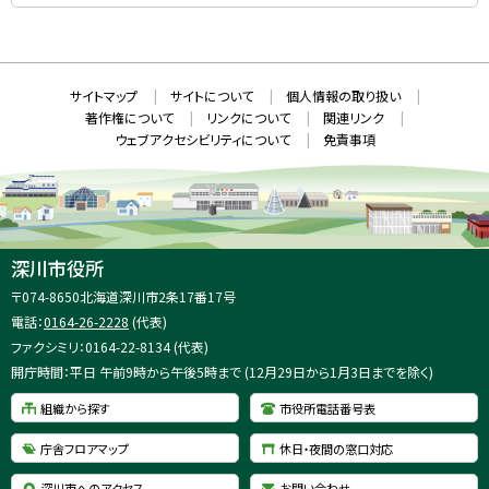
S
（
新
N
規
ウ
S
ィ
ン
ド
本
ウ
サ
サイトマップ
サイトについて
個人情報の取り扱い
で
文
開
イ
著作権について
リンクについて
関連リンク
へ
き
ト
ま
ウェブアクセシビリティについて
免責事項
戻
す
情
）
る
メ
報
ニ
ュ
ー
へ
深川市役所
戻
住
〒074-8650
北海道深川市2条17番17号
る
所
電話：
0164-26-2228
(代表)
：
ファクシミリ：0164-22-8134 (代表)
開庁時間：平日 午前9時から午後5時まで (12月29日から1月3日までを除く)
組織から探す
市役所電話番号表
庁舎フロアマップ
休日・夜間の窓口対応
深川市へのアクセス
お問い合わせ