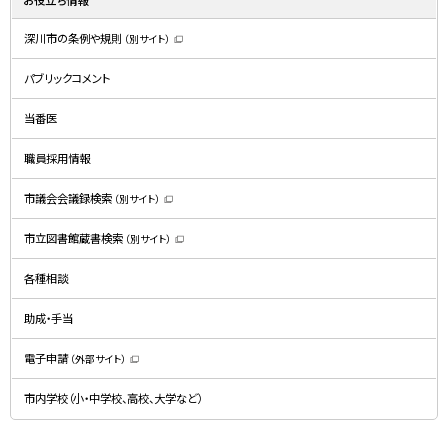
お役立ち情報
深川市の条例や規則
（別サイト）
（
新
規
パブリックコメント
ウ
ィ
ン
ド
当番医
ウ
で
開
職員採用情報
き
ま
す
）
市議会会議録検索
（別サイト）
（
新
規
市立図書館蔵書検索
（別サイト）
ウ
（
ィ
新
ン
規
ド
各種相談
ウ
ウ
ィ
で
ン
開
ド
助成・手当
き
ウ
ま
で
す
開
）
電子申請
（外部サイト）
き
（
ま
新
す
規
）
市内学校（小・中学校、高校、大学など）
ウ
ィ
ン
ド
ウ