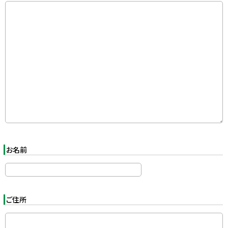
y
お名前
ご住所