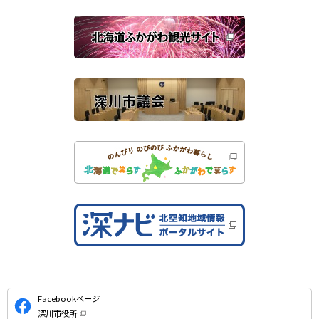
で
関
開
き
連
ま
す
サ
）
イ
ト
公
Facebookページ
式
深川市役所