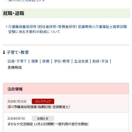
ト
就職・退職
ッ
プ
介護職員養成研修 (初任者研修・実務者研修) 受講費用と介護福祉士国家試験
受験に係る手数料の助成について
に
戻
ト
る
ッ
子育て・教育
プ
出産・子育て
健康
医療
学校・教育
生活支援
助成・手当
に
各種相談
戻
る
サ
注目情報
イ
2026年7月31日
ピックアップ
ド
深川市職員採用情報（後期日程・言語聴覚士）
・
2026年8月7日
お知らせ
メ
まちなか交流施設 11月22日開館！一般利用の受付を開始！
ニ