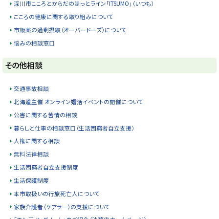
深川市こころとからだのほっとライン「ITSUMO」（いつも）
る
こころの健康に関する取り組みについて
市販薬の過剰摂取（オーバードーズ）について
悩みの相談窓口
ト
その他相談
ッ
プ
交通事故相談
に
北海道主催 オンライン婚活イベントの開催について
戻
公害に関する苦情の相談
る
暮らしと仕事の相談窓口（生活困窮者自立支援）
人権に関する相談
無料法律相談
生活困窮者自立支援制度
生活保護制度
本市取扱いの行旅死亡人について
家族介護者（ケアラー）の支援について