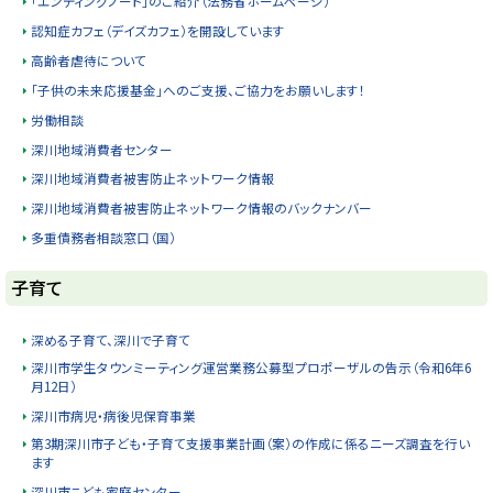
「エンディングノート」のご紹介（法務省ホームページ）
認知症カフェ（デイズカフェ）を開設しています
高齢者虐待について
「子供の未来応援基金」へのご支援、ご協力をお願いします！
労働相談
深川地域消費者センター
深川地域消費者被害防止ネットワーク情報
深川地域消費者被害防止ネットワーク情報のバックナンバー
多重債務者相談窓口（国）
ト
子育て
ッ
プ
深める子育て、深川で子育て
に
深川市学生タウンミーティング運営業務公募型プロポーザルの告示（令和6年6
月12日）
戻
る
深川市病児・病後児保育事業
第3期深川市子ども・子育て支援事業計画（案）の作成に係るニーズ調査を行い
ます
深川市こども家庭センター