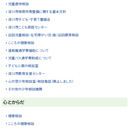
児童虐待相談
深川市保育所等整備に関する基本方針
深川市子ども・子育て審議会
深川市こども家庭センター
巡回児童相談・在宅障がい児（者）巡回療育相談
こころの健康相談
遠距離通学費補助について
児童バス通学費助成について
子どもと親の相談室
深川市教育支援センター
心の窓少年相談室・相談電話（廃止しました）
その他の少年相談機関
ト
心とからだ
ッ
プ
健康相談
に
こころの健康相談
戻