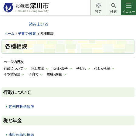
本
文
設定
検索
メニュー
北
へ
海
読み上げる
メ
道
ニ
ホーム
子育て・教育
各種相談
深
ュ
川
各種相談
ー
市
へ
H
ページ内目次
o
k
行政について
税と年金
女性・母子
子ども
心とからだ
k
その他相談
子育て
就職・退職
a
i
d
o
行政について
F
u
k
a
定例行政相談所
g
a
w
ト
税と年金
a
ッ
c
i
プ
市税の納税相談
t