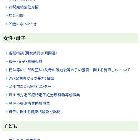
y
に
市税完納強化月間
戻
年金相談
る
20歳になったとき
ト
女性・母子
ッ
プ
各種相談（男女共同参画関連）
に
母子・父子・寡婦相談
戻
民法等の一部改正法（父母の離婚後等の子の養育に関する見直し）について
る
DV（配偶者からの暴力）相談
深川市こども家庭センター
深川市先進医療特定不妊治療費助等成事業
特定不妊治療費助成事業
母子に関する健康相談及び訪問
ト
子ども
ッ
プ