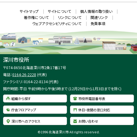
ン
ド
本
ウ
サ
サイトマップ
サイトについて
個人情報の取り扱い
で
文
開
イ
著作権について
リンクについて
関連リンク
へ
き
ト
ま
ウェブアクセシビリティについて
免責事項
戻
す
情
）
る
メ
報
ニ
ュ
ー
へ
深川市役所
戻
住
〒074-8650
北海道深川市2条17番17号
る
所
電話：
0164-26-2228
(代表)
：
ファクシミリ：0164-22-8134 (代表)
開庁時間：平日 午前9時から午後5時まで (12月29日から1月3日までを除く)
組織から探す
市役所電話番号表
庁舎フロアマップ
休日・夜間の窓口対応
深川市へのアクセス
お問い合わせ
©
1996 北海道深川市 All rights reserved.