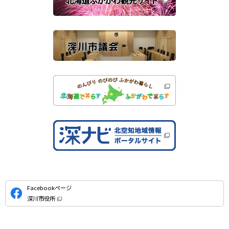
す
サ
）
イ
ト
公
Facebookページ
式
深川市役所
S
（
新
N
規
ウ
S
ィ