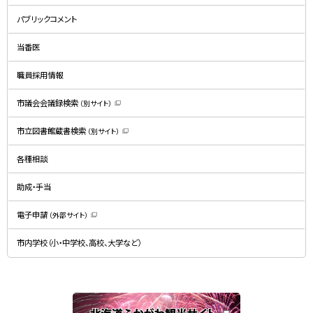
新
規
パブリックコメント
ウ
ィ
ン
ド
当番医
ウ
で
開
職員採用情報
き
ま
す
）
市議会会議録検索
（別サイト）
（
新
規
市立図書館蔵書検索
（別サイト）
ウ
（
ィ
新
ン
規
ド
各種相談
ウ
ウ
ィ
で
ン
開
ド
助成・手当
き
ウ
ま
で
す
開
）
電子申請
（外部サイト）
き
（
ま
新
す
規
）
市内学校（小・中学校、高校、大学など）
ウ
ィ
ン
ド
ウ
で
関
開
き
連
ま