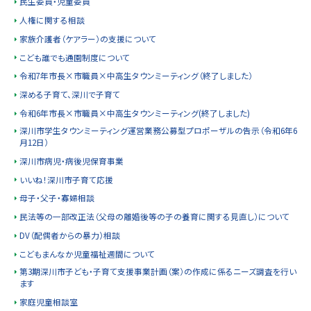
民生委員・児童委員
に
人権に関する相談
戻
家族介護者（ケアラー）の支援について
る
こども誰でも通園制度について
令和7年市長×市職員×中高生タウンミーティング（終了しました）
深める子育て、深川で子育て
令和6年市長×市職員×中高生タウンミーティング(終了しました)
深川市学生タウンミーティング運営業務公募型プロポーザルの告示（令和6年6
月12日）
深川市病児・病後児保育事業
いいね！深川市子育て応援
母子・父子・寡婦相談
民法等の一部改正法（父母の離婚後等の子の養育に関する見直し）について
DV（配偶者からの暴力）相談
こどもまんなか児童福祉週間について
第3期深川市子ども・子育て支援事業計画（案）の作成に係るニーズ調査を行い
ます
家庭児童相談室