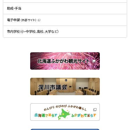
ィ
で
ン
開
ド
助成・手当
き
ウ
ま
で
す
開
）
電子申請
（外部サイト）
き
（
ま
新
す
規
）
市内学校（小・中学校、高校、大学など）
ウ
ィ
ン
ド
ウ
で
関
開
き
連
ま
す
サ
）
イ
ト