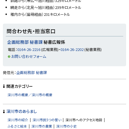
釧路から（帯広〜旭川経由）329キロメートル
網走から（北見〜旭川経由）239キロメートル
稚内から（留萌経由）231キロメートル
ト
問合わせ先・担当窓口
ッ
プ
企画総務部 秘書課
秘書広報係
に
電話：
0164-26-2216
(広報業務)・
0164-26-2202
(秘書業務)
戻
お問い合わせフォーム
る
ト
発信元：
企画総務部 秘書課
ッ
プ
関連カテゴリー
に
深川市の概要／深川市の概要
戻
る
深川市のあらまし
深川市の紹介
深川市民5つの誓い
深川市へのアクセス地図
ふるさと絵本
深川市の農業
深川市の小史