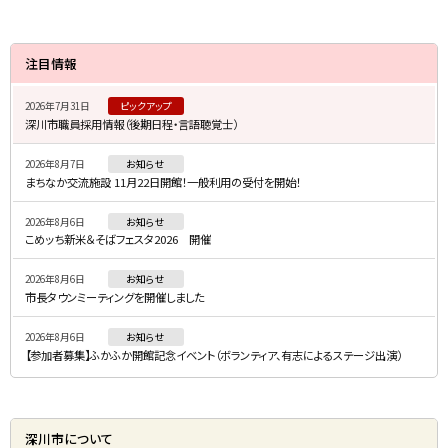
サ
注目情報
イ
2026年7月31日
ピックアップ
ド
深川市職員採用情報（後期日程・言語聴覚士）
・
2026年8月7日
お知らせ
メ
まちなか交流施設 11月22日開館！一般利用の受付を開始！
ニ
2026年8月6日
お知らせ
ュ
こめッち新米＆そばフェスタ2026 開催
ー
2026年8月6日
お知らせ
市長タウンミーティングを開催しました
2026年8月6日
お知らせ
【参加者募集】ふかふか開館記念イベント（ボランティア、有志によるステージ出演）
深川市について