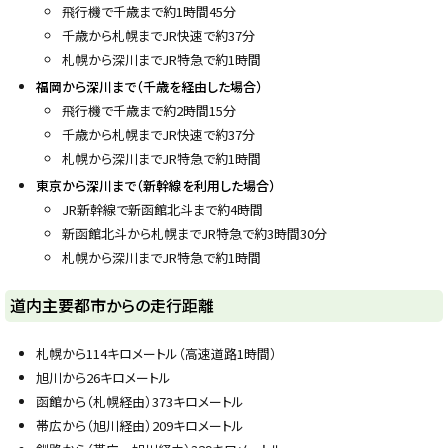
飛行機で千歳まで約1時間45分
千歳から札幌までJR快速で約37分
札幌から深川までJR特急で約1時間
福岡から深川まで（千歳を経由した場合）
飛行機で千歳まで約2時間15分
千歳から札幌までJR快速で約37分
札幌から深川までJR特急で約1時間
東京から深川まで（新幹線を利用した場合）
JR新幹線で新函館北斗まで約4時間
新函館北斗から札幌までJR特急で約3時間30分
札幌から深川までJR特急で約1時間
ト
道内主要都市からの走行距離
ッ
プ
札幌から114キロメートル（高速道路1時間）
に
旭川から26キロメートル
戻
函館から（札幌経由）373キロメートル
る
帯広から（旭川経由）209キロメートル