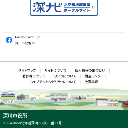
公
Facebookページ
式
深川市役所
S
（
新
N
規
ウ
S
ィ
ン
ド
本
ウ
サ
サイトマップ
サイトについて
個人情報の取り扱い
で
文
開
イ
著作権について
リンクについて
関連リンク
へ
き
ト
ま
ウェブアクセシビリティについて
免責事項
戻
す
情
）
る
メ
報
ニ
ュ
ー
へ
深川市役所
戻
住
〒074-8650
北海道深川市2条17番17号
る
所