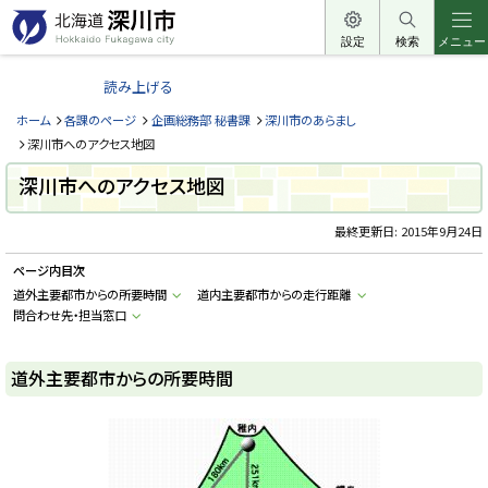
本
文
設定
検索
メニュー
北
へ
海
読み上げる
メ
道
ニ
ホーム
各課のページ
企画総務部 秘書課
深川市のあらまし
深
ュ
深川市へのアクセス地図
川
ー
深川市へのアクセス地図
市
へ
H
o
最終更新日:
2015年9月24日
k
k
ページ内目次
a
i
道外主要都市からの所要時間
道内主要都市からの走行距離
d
問合わせ先・担当窓口
o
F
u
k
道外主要都市からの所要時間
a
g
a
w
a
c
i
t