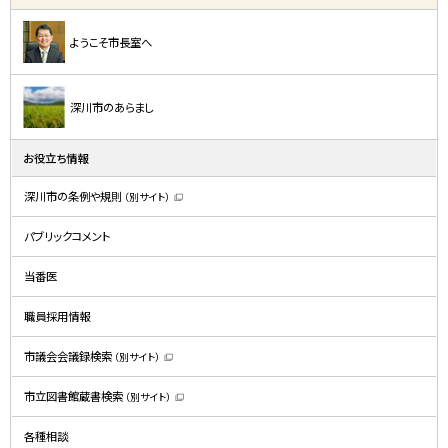
ようこそ市長室へ
深川市のあらまし
お役立ち情報
深川市の条例や規則
（別サイト）
（
新
規
パブリックコメント
ウ
ィ
ン
ド
当番医
ウ
で
開
職員採用情報
き
ま
す
）
市議会会議録検索
（別サイト）
（
新
規
市立図書館蔵書検索
（別サイト）
ウ
（
ィ
新
ン
規
ド
各種相談
ウ
ウ