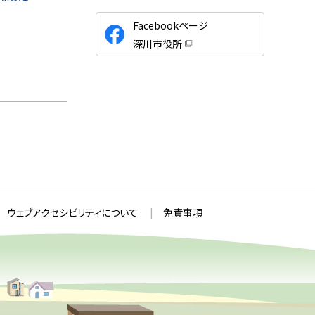
公
Facebookページ
式
深川市役所
S
（
新
N
規
ウ
S
ィ
ン
ド
ウ
で
開
き
ま
す
）
ウェブアクセシビリティについて
免責事項