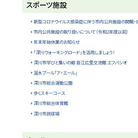
スポーツ施設
u
へ
k
戻
a
g
る
新型コロナウイルス感染症に伴う市内公共施設の開館・
a
w
市内公共施設の取り扱いについて（令和2年度以前）
a
c
年末年始休業のお知らせ
i
t
「深川ウォーキングロード」を活用しましょう！
y
深川市学びと集いの郷 音江広里交流館 エフパシオ
温水プール「ア・エール」
深川市総合運動公園
歩くスキーコース
深川市総合体育館
深川市民球場
ト