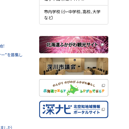
す
開
（
）
き
新
ま
規
市内学校（小・中学校、高校、大学
す
ウ
）
など）
ィ
ン
ド
ウ
で
関
開
き
始！
連
ま
す
サ
ー”を募集し
）
イ
ト
ました）