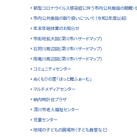
プ
新型コロナウイルス感染症に伴う市内公共施設の開館・
に
市内公共施設の取り扱いについて（令和2年度以前）
戻
年末年始休業のお知らせ
る
市街地拡大図(深川市ハザードマップ)
石狩川周辺図(深川市ハザードマップ)
雨竜川周辺図(深川市ハザードマップ)
コミュニティセンター
ぬくもりの里「ほっと館ふぁーむ」
マルチメディアセンター
納内時計台プラザ
深川市老人福祉センター
児童センター
地域の子どもの居場所（子ども食堂など）