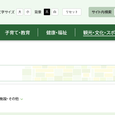
文字サイズ
背景
サイト内検索
大
小
黒
白
リセット
子育て・教育
健康・福祉
観光・文化・ス
施設・その他