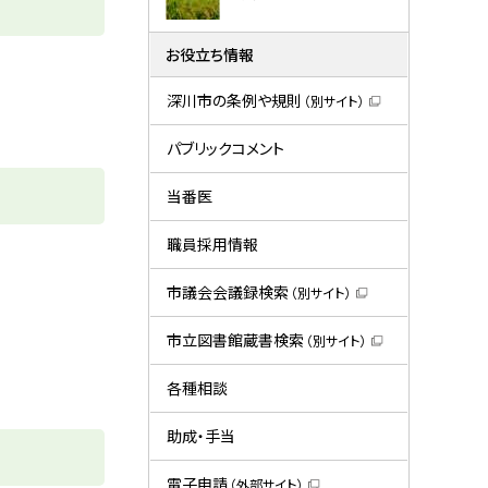
お役立ち情報
深川市の条例や規則
（別サイト）
（
新
規
パブリックコメント
ウ
ィ
ン
当番医
ド
ウ
で
職員採用情報
開
き
ま
市議会会議録検索
（別サイト）
す
（
）
新
規
市立図書館蔵書検索
（別サイト）
ウ
（
ィ
新
ン
規
各種相談
ド
ウ
ウ
ィ
で
ン
助成・手当
開
ド
き
ウ
ま
で
電子申請
（外部サイト）