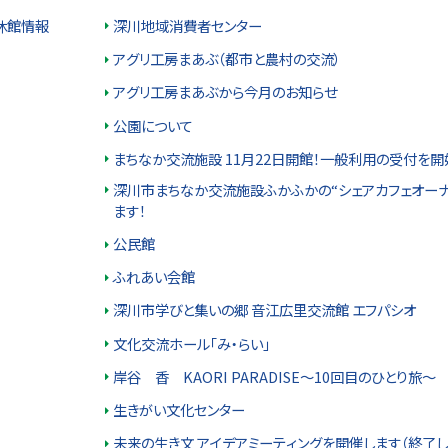
休館情報
深川地域消費者センター
アグリ工房まあぶ（都市と農村の交流）
アグリ工房まあぶから今月のお知らせ
公園について
まちなか交流施設 11月22日開館！一般利用の受付を開
深川市まちなか交流施設ふかふかの“シェアカフェオーナ
ます！
公民館
ふれあい会館
深川市学びと集いの郷 音江広里交流館 エフパシオ
文化交流ホール「み・らい」
岸谷 香 KAORI PARADISE～10回目のひとり旅～
生きがい文化センター
未来の生き文 アイデアミーティングを開催します（終了し