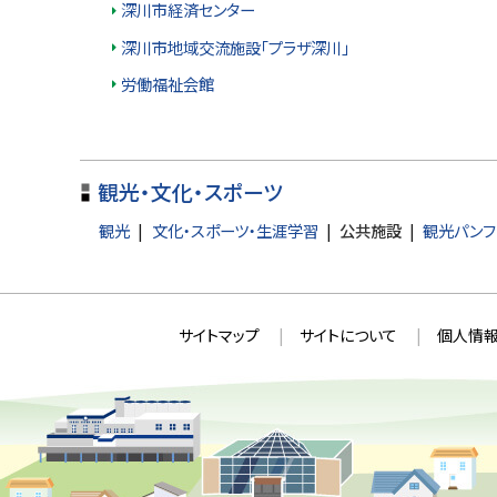
深川市経済センター
深川市地域交流施設「プラザ深川」
労働福祉会館
ト
観光・文化・スポーツ
ッ
プ
観光
文化・スポーツ・生涯学習
公共施設
観光パンフ
に
戻
本
る
サ
サイトマップ
サイトについて
個人情報
文
イ
へ
ト
戻
情
る
メ
報
ニ
ュ