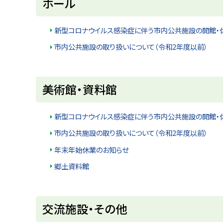
ホール
ッ
プ
新型コロナウイルス感染症に伴う市内公共施設の開館・
に
市内公共施設の取り扱いについて（令和2年度以前）
戻
る
ト
美術館・資料館
ッ
プ
新型コロナウイルス感染症に伴う市内公共施設の開館・
に
市内公共施設の取り扱いについて（令和2年度以前）
戻
年末年始休業のお知らせ
る
郷土資料館
ト
交流施設・その他
ッ