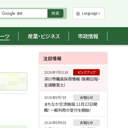
実
Language
検索
行
ポーツ
産業・ビジネス
市政情報
サ
注目情報
イ
2026年7月31日
ピックアップ
ド
深川市職員採用情報（後期日程・
言語聴覚士）
・
メ
2026年8月7日
お知らせ
まちなか交流施設 11月22日開
ニ
館！一般利用の受付を開始！
ュ
2026年8月6日
お知らせ