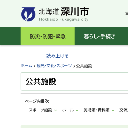
本
本
文
文
へ
へ
メ
戻
北
ニ
る
海
防災・防犯・緊急
暮らし・手続き
ュ
メ
ー
ニ
道
へ
ュ
読み上げる
深
ー
へ
ホーム
観光・文化・スポーツ
公共施設
川
戻
る
公共施設
市
ペ
H
ー
o
ジ
k
ページ内目次
k
の
a
スポーツ施設
ホール
美術館・資料館
交流
ト
i
d
ッ
o
プ
F