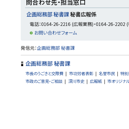
問合わせ先・担当窓口
ッ
企画総務部 秘書課
秘書広報係
プ
に
電話：0164-26-2216 (広報業務)・0164-26-2202
戻
お問い合わせフォーム
る
ト
発信元：
企画総務部 秘書課
ッ
企画総務部 秘書課
プ
に
市長のうごきと交際費
市功労者表彰
名誉市民
特別
戻
市政のご意見・ご相談
深川市史
広報紙
市オリジナ
る