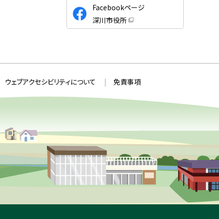
公
Facebookページ
式
深川市役所
S
（
新
N
規
ウ
S
ィ
ン
ド
ウ
ウェブアクセシビリティについて
免責事項
で
開
き
ま
す
）