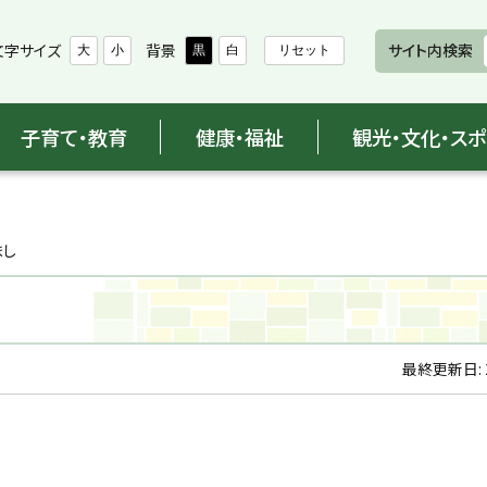
文字サイズ
背景
サイト内検索
大
小
黒
白
リセット
子育て・教育
健康・福祉
観光・文化・ス
まし
最終更新日: