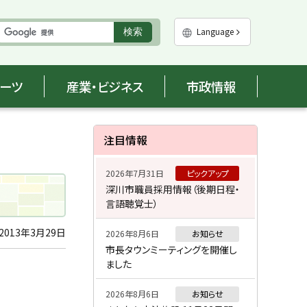
実
Language
検索
行
ポーツ
産業・ビジネス
市政情報
サ
注目情報
イ
2026年7月31日
ピックアップ
ド
深川市職員採用情報（後期日程・
言語聴覚士）
・
メ
2013年3月29日
2026年8月6日
お知らせ
市長タウンミーティングを開催し
ニ
ました
ュ
2026年8月6日
お知らせ