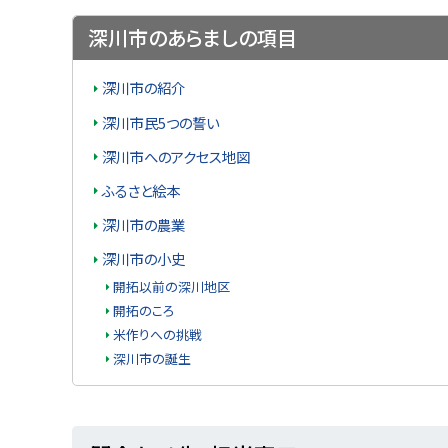
u
へ
k
深川市のあらましの項目
戻
a
g
る
a
深川市の紹介
w
a
深川市民5つの誓い
c
i
t
深川市へのアクセス地図
y
ふるさと絵本
深川市の農業
深川市の小史
開拓以前の深川地区
開拓のころ
米作りへの挑戦
深川市の誕生
ト