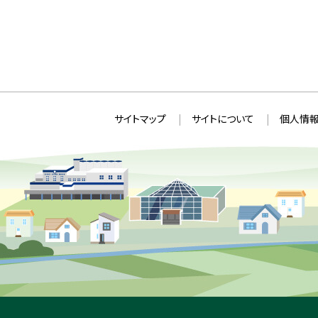
本
サ
サイトマップ
サイトについて
個人情報
文
イ
へ
ト
戻
情
る
メ
報
ニ
ュ
ー
へ
戻
る