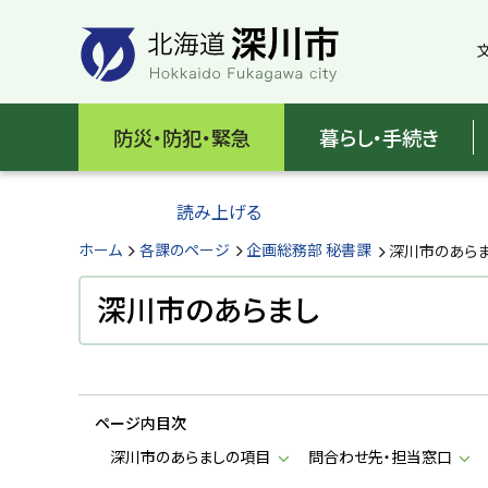
本
本
文
文
へ
へ
メ
戻
北
ニ
る
海
防災・防犯・緊急
暮らし・手続き
ュ
メ
ー
ニ
道
へ
ュ
読み上げる
深
ー
へ
ホーム
各課のページ
企画総務部 秘書課
深川市のあら
川
戻
る
深川市のあらまし
市
ペ
H
ー
o
ジ
k
k
の
a
ページ内目次
ト
i
d
ッ
深川市のあらましの項目
問合わせ先・担当窓口
o
プ
F