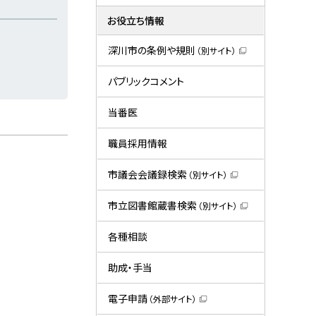
お役立ち情報
深川市の条例や規則
（別サイト）
（
新
規
パブリックコメント
ウ
ィ
ン
当番医
ド
ウ
で
職員採用情報
開
き
ま
市議会会議録検索
（別サイト）
す
（
）
新
規
市立図書館蔵書検索
（別サイト）
ウ
（
ィ
新
ン
規
各種相談
ド
ウ
ウ
ィ
で
ン
助成・手当
開
ド
き
ウ
ま
で
電子申請
（外部サイト）
す
開
（
）
き