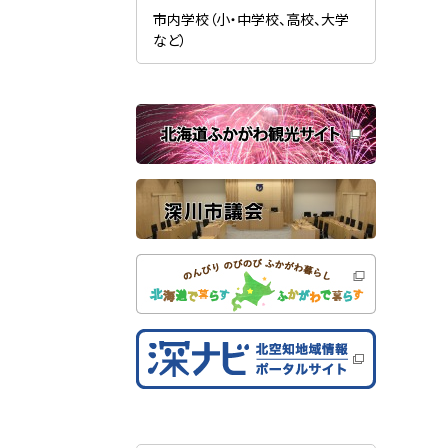
新
ま
規
市内学校（小・中学校、高校、大学
す
ウ
）
など）
ィ
ン
ド
ウ
で
関
開
き
連
ま
す
サ
）
イ
ト