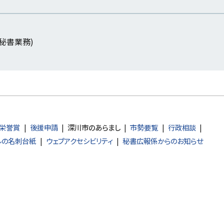
 (秘書業務)
栄誉賞
後援申請
深川市のあらまし
市勢要覧
行政相談
ルの名刺台紙
ウェブアクセシビリティ
秘書広報係からのお知らせ