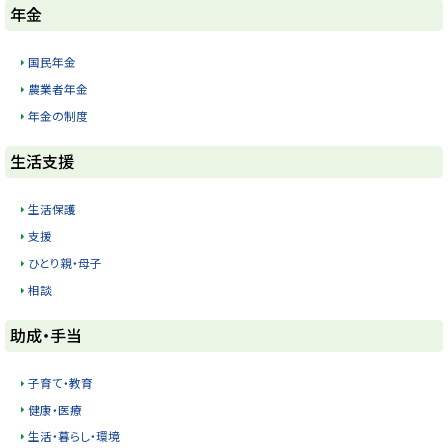
ト
年金
ッ
プ
国民年金
に
農業者年金
戻
年金の制度
る
ト
生活支援
ッ
プ
生活保護
に
支援
戻
ひとり親・母子
る
相談
ト
助成・手当
ッ
プ
子育て・教育
に
健康・医療
戻
生活・暮らし・環境