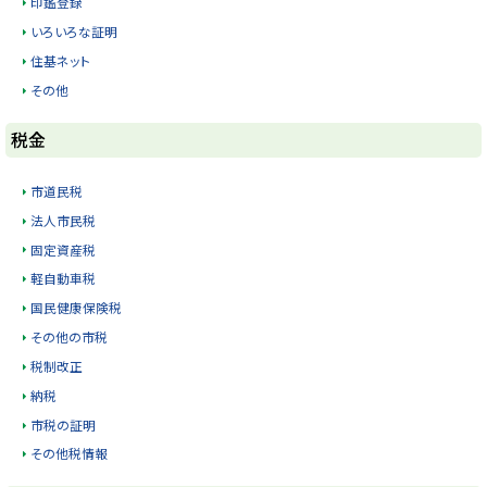
印鑑登録
y
いろいろな証明
住基ネット
その他
ト
税金
ッ
プ
市道民税
に
法人市民税
戻
固定資産税
る
軽自動車税
国民健康保険税
その他の市税
税制改正
納税
市税の証明
その他税情報