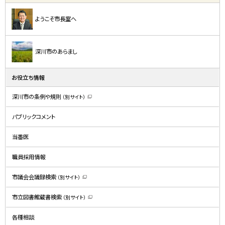
ようこそ市長室へ
深川市のあらまし
お役立ち情報
深川市の条例や規則
（別サイト）
（
新
規
パブリックコメント
ウ
ィ
ン
ド
当番医
ウ
で
開
職員採用情報
き
ま
す
）
市議会会議録検索
（別サイト）
（
新
規
市立図書館蔵書検索
（別サイト）
ウ
（
ィ
新
ン
規
ド
各種相談
ウ
ウ
ィ