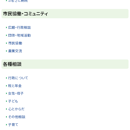
ふるさと納税
に
ト
市民協働・コミュニティ
戻
ッ
る
プ
広聴・行政相談
に
団体・地域活動
戻
市民協働
る
農業交流
ト
各種相談
ッ
プ
行政について
に
税と年金
戻
女性・母子
る
子ども
心とからだ
その他相談
子育て