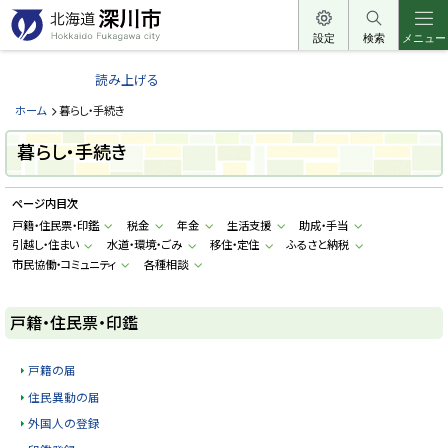
本
文
設定
検索
メニュー
北
へ
海
読み上げる
メ
道
ニ
ホーム
暮らし・手続き
深
ュ
川
暮らし・手続き
ー
市
へ
H
ページ内目次
o
k
戸籍・住民票・印鑑
税金
年金
生活支援
助成・手当
k
引越し・住まい
水道・環境・ごみ
移住・定住
ふるさと納税
a
i
市民協働・コミュニティ
各種相談
d
o
F
戸籍・住民票・印鑑
u
k
a
g
戸籍の届
a
w
住民異動の届
a
c
外国人の登録
i
t