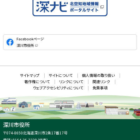
公
Facebookページ
式
深川市役所
S
（
新
N
規
ウ
S
ィ
ン
ド
本
ウ
サ
サイトマップ
サイトについて
個人情報の取り扱い
で
文
開
イ
著作権について
リンクについて
関連リンク
へ
き
ト
ま
ウェブアクセシビリティについて
免責事項
戻
す
情
）
る
メ
報
ニ
ュ
ー
へ
深川市役所
戻
住
〒074-8650
北海道深川市2条17番17号
る
所
電話：
0164-26-2228
(代表)