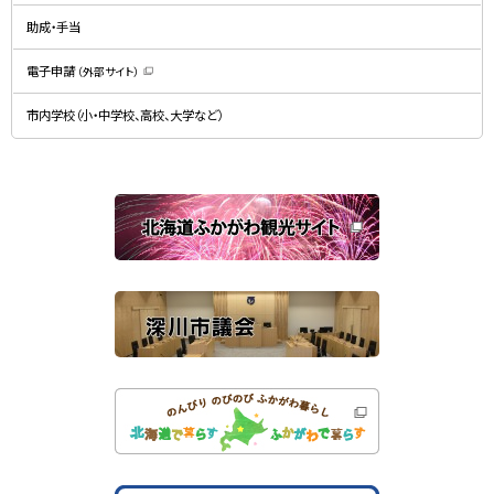
で
ン
開
ド
助成・手当
き
ウ
ま
で
す
開
）
電子申請
（外部サイト）
き
（
ま
新
す
規
）
市内学校（小・中学校、高校、大学など）
ウ
ィ
ン
ド
ウ
で
関
開
き
連
ま
す
サ
）
イ
ト