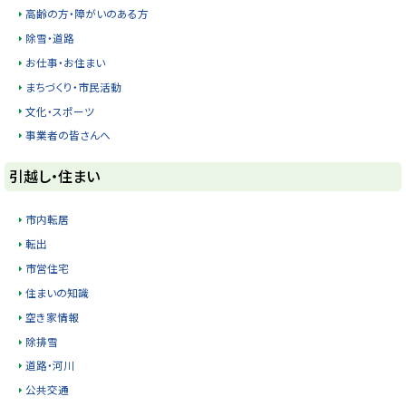
る
高齢の方・障がいのある方
除雪・道路
お仕事・お住まい
まちづくり・市民活動
文化・スポーツ
事業者の皆さんへ
ト
引越し・住まい
ッ
プ
市内転居
に
転出
戻
市営住宅
る
住まいの知識
空き家情報
除排雪
道路・河川
公共交通