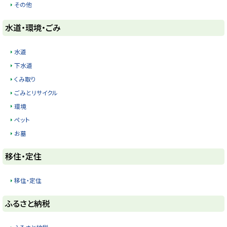
その他
ト
水道・環境・ごみ
ッ
プ
水道
に
下水道
戻
くみ取り
る
ごみとリサイクル
環境
ペット
お墓
ト
移住・定住
ッ
プ
移住・定住
に
ト
ふるさと納税
戻
ッ
る
プ