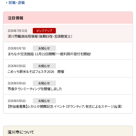
就職・退職
サ
ト
注目情報
ッ
イ
プ
2026年7月31日
ピックアップ
ド
深川市職員採用情報（後期日程・言語聴覚士）
に
・
戻
2026年8月7日
お知らせ
メ
る
まちなか交流施設 11月22日開館！一般利用の受付を開始！
ニ
2026年8月6日
お知らせ
ュ
こめッち新米＆そばフェスタ2026 開催
ー
2026年8月6日
お知らせ
市長タウンミーティングを開催しました
2026年8月6日
お知らせ
【参加者募集】ふかふか開館記念イベント（ボランティア、有志によるステージ出演）
深川市について