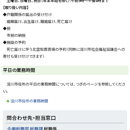
土曜日、日曜日、祝日（年末年始を除く）:午前9時～午後8時まで
y
【取り扱い内容】
◆戸籍関係の届出の受け付け
婚姻届け、出生届け、離婚届け、死亡届け
◆税
市税の納税
◆施設の予約
死亡届けに伴う北空知葬斎場の予約（同時に深川市社会福祉協議会への
寄付も受け付けできます）
ト
平日の業務時間
ッ
プ
深川市役所の平日の業務時間については、つぎのページを参照してくださ
に
い。
戻
深川市役所の業務時間
る
ト
問合わせ先・担当窓口
ッ
プ
企画総務部 総務課
総務係