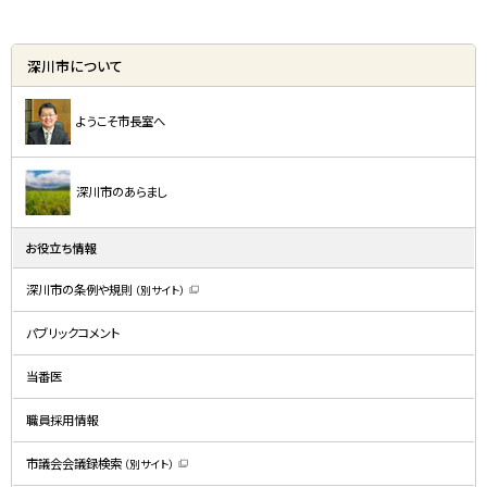
深川市について
ようこそ市長室へ
深川市のあらまし
お役立ち情報
深川市の条例や規則
（別サイト）
（
新
規
パブリックコメント
ウ
ィ
ン
ド
当番医
ウ
で
開
職員採用情報
き
ま
す
）
市議会会議録検索
（別サイト）
（