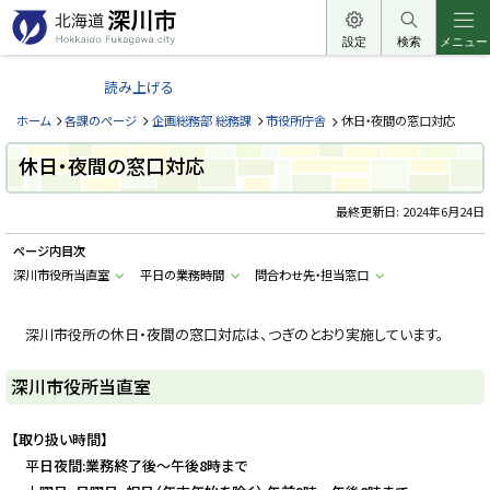
本
文
設定
検索
メニュー
北
へ
海
読み上げる
メ
道
ニ
ホーム
各課のページ
企画総務部 総務課
市役所庁舎
休日・夜間の窓口対応
深
ュ
川
休日・夜間の窓口対応
ー
市
へ
最終更新日:
2024年6月24日
H
o
k
ページ内目次
k
a
深川市役所当直室
平日の業務時間
問合わせ先・担当窓口
i
d
o
深川市役所の休日・夜間の窓口対応は、つぎのとおり実施しています。
F
u
k
a
深川市役所当直室
g
a
w
【取り扱い時間】
a
c
平日夜間:業務終了後～午後8時まで
i
t