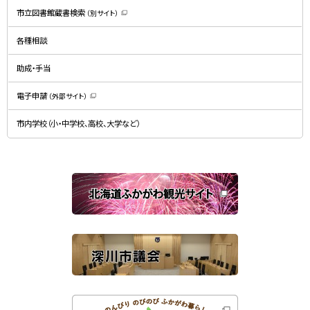
新
規
市立図書館蔵書検索
（別サイト）
ウ
（
ィ
新
ン
規
ド
各種相談
ウ
ウ
ィ
で
ン
開
ド
助成・手当
き
ウ
ま
で
す
開
）
電子申請
（外部サイト）
き
（
ま
新
す
規
）
市内学校（小・中学校、高校、大学など）
ウ
ィ
ン
ド
ウ
で
関
開
き
連
ま
す
サ
）
イ
ト