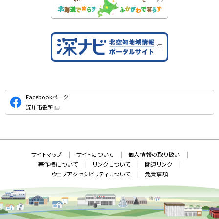
公
Facebookページ
式
深川市役所
S
（
新
N
規
ウ
S
ィ
ン
ド
本
ウ
サ
サイトマップ
サイトについて
個人情報の取り扱い
で
文
開
イ
著作権について
リンクについて
関連リンク
へ
き
ト
ま
ウェブアクセシビリティについて
免責事項
戻
す
情
）
る
メ
報
ニ
ュ
ー