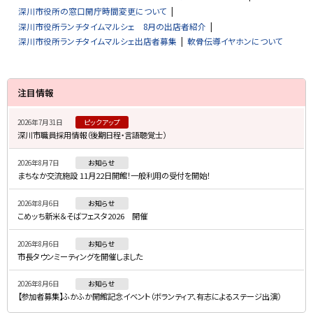
深川市役所の窓口開庁時間変更について
深川市役所ランチタイムマルシェ 8月の出店者紹介
深川市役所ランチタイムマルシェ出店者募集
軟骨伝導イヤホンについて
サ
注目情報
イ
2026年7月31日
ピックアップ
ド
深川市職員採用情報（後期日程・言語聴覚士）
・
2026年8月7日
お知らせ
メ
まちなか交流施設 11月22日開館！一般利用の受付を開始！
ニ
2026年8月6日
お知らせ
ュ
こめッち新米＆そばフェスタ2026 開催
ー
2026年8月6日
お知らせ
市長タウンミーティングを開催しました
2026年8月6日
お知らせ
【参加者募集】ふかふか開館記念イベント（ボランティア、有志によるステージ出演）