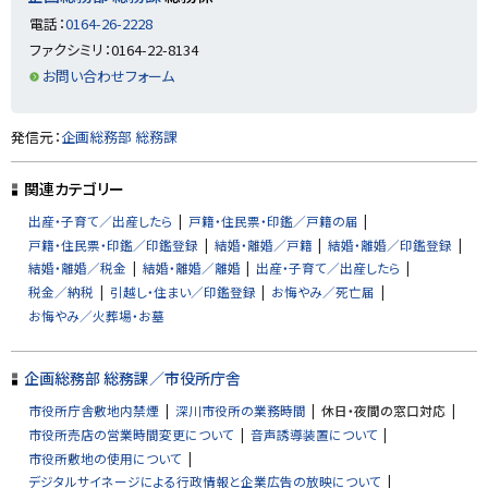
に
電話：
0164-26-2228
戻
ファクシミリ：0164-22-8134
る
お問い合わせフォーム
ト
発信元：
企画総務部 総務課
ッ
プ
関連カテゴリー
に
出産・子育て／出産したら
戸籍・住民票・印鑑／戸籍の届
戻
戸籍・住民票・印鑑／印鑑登録
結婚・離婚／戸籍
結婚・離婚／印鑑登録
る
結婚・離婚／税金
結婚・離婚／離婚
出産・子育て／出産したら
税金／納税
引越し・住まい／印鑑登録
お悔やみ／死亡届
お悔やみ／火葬場・お墓
企画総務部 総務課／市役所庁舎
市役所庁舎敷地内禁煙
深川市役所の業務時間
休日・夜間の窓口対応
市役所売店の営業時間変更について
音声誘導装置について
市役所敷地の使用について
デジタルサイネージによる行政情報と企業広告の放映について