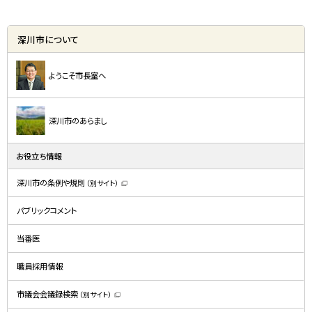
深川市について
ようこそ市長室へ
深川市のあらまし
お役立ち情報
深川市の条例や規則
（別サイト）
（
新
規
パブリックコメント
ウ
ィ
ン
ド
当番医
ウ
で
開
職員採用情報
き
ま
す
）
市議会会議録検索
（別サイト）
（
新