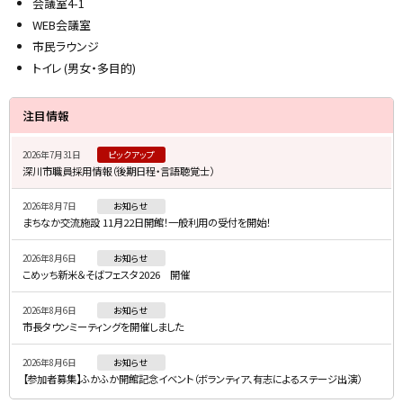
会議室4-1
WEB会議室
市民ラウンジ
トイレ (男女・多目的)
サ
ト
注目情報
ッ
イ
プ
2026年7月31日
ピックアップ
ド
深川市職員採用情報（後期日程・言語聴覚士）
に
・
戻
2026年8月7日
お知らせ
メ
る
まちなか交流施設 11月22日開館！一般利用の受付を開始！
ニ
2026年8月6日
お知らせ
ュ
こめッち新米＆そばフェスタ2026 開催
ー
2026年8月6日
お知らせ
市長タウンミーティングを開催しました
2026年8月6日
お知らせ
【参加者募集】ふかふか開館記念イベント（ボランティア、有志によるステージ出演）