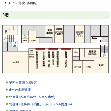
トイレ (男女・多目的)
ト
3階
ッ
プ
に
戻
る
税務財政課 (財政係)
まち未来推進課
秘書課 (秘書広報係・人事文書係)
総務課 (総務係・自治防災係・デジタル推進係)