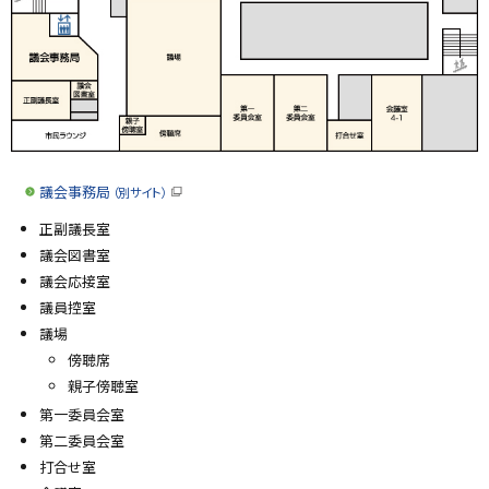
る
議会事務局
（別サイト）
（
新
正副議長室
規
ウ
議会図書室
ィ
ン
議会応接室
ド
ウ
議員控室
で
議場
開
き
傍聴席
ま
す
親子傍聴室
）
第一委員会室
第二委員会室
打合せ室