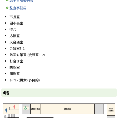
選挙管理委員会
監査事務局
市長室
副市長室
待合
応接室
大会議室
会議室3-1
防災対策室 (会議室3-2)
打合せ室
閲覧室
印刷室
トイレ (男女・多目的)
ト
4階
ッ
プ
に
戻