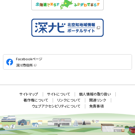
公
Facebookページ
式
深川市役所
S
（
新
N
規
ウ
S
ィ
ン
ド
本
ウ
サ
サイトマップ
サイトについて
個人情報の取り扱い
で
文
開
イ
著作権について
リンクについて
関連リンク
へ
き
ト
ま
ウェブアクセシビリティについて
免責事項
戻
す
情
）
る
メ
報
ニ
ュ
ー