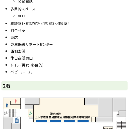
公衆電話
多目的スペース
AED
相談室1・相談室2・相談室3・相談室4
打合せ室
売店
更生保護サポートセンター
西側玄関
休日夜間窓口
トイレ (男女・多目的)
ベビールーム
ト
2階
ッ
プ
に
戻
る