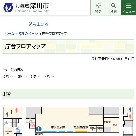
本
文
設定
検索
メニュー
北
へ
海
読み上げる
メ
道
ニ
ホーム
各課のページ
庁舎フロアマップ
深
ュ
川
庁舎フロアマップ
ー
市
へ
最終更新日:
2023年10月10日
H
o
k
ページ内目次
k
a
1階
2階
3階
4階
i
d
o
1階
F
u
k
a
g
a
w
a
c
i
t