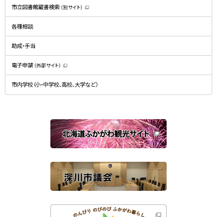
規
市立図書館蔵書検索
（別サイト）
ウ
（
ィ
新
ン
規
ド
各種相談
ウ
ウ
ィ
で
ン
開
ド
助成・手当
き
ウ
ま
で
す
開
）
電子申請
（外部サイト）
き
（
ま
新
す
規
）
市内学校（小・中学校、高校、大学など）
ウ
ィ
ン
ド
ウ
で
関
開
き
連
ま
す
サ
）
イ
ト