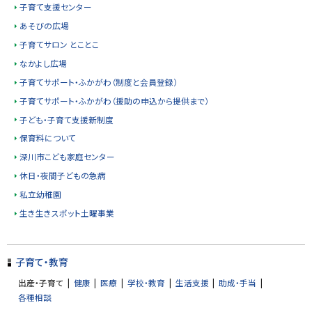
子育て支援センター
あそびの広場
子育てサロン とことこ
なかよし広場
子育てサポート・ふかがわ（制度と会員登録）
子育てサポート・ふかがわ（援助の申込から提供まで）
子ども・子育て支援新制度
保育料について
深川市こども家庭センター
休日・夜間子どもの急病
私立幼稚園
生き生きスポット土曜事業
ト
ッ
子育て・教育
プ
出産・子育て
健康
医療
学校・教育
生活支援
助成・手当
に
各種相談
戻