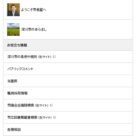
ようこそ市長室へ
深川市のあらまし
お役立ち情報
深川市の条例や規則
（別サイト）
（
新
規
パブリックコメント
ウ
ィ
ン
ド
当番医
ウ
で
開
職員採用情報
き
ま
す
）
市議会会議録検索
（別サイト）
（
新
規
市立図書館蔵書検索
（別サイト）
ウ
（
ィ
新
ン
規
ド
各種相談
ウ
ウ
ィ
で