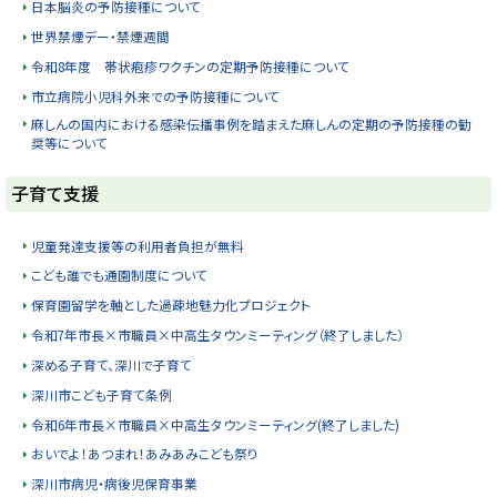
日本脳炎の予防接種について
世界禁煙デー・禁煙週間
令和8年度 帯状疱疹ワクチンの定期予防接種について
市立病院小児科外来での予防接種について
麻しんの国内における感染伝播事例を踏まえた麻しんの定期の予防接種の勧
奨等について
ト
子育て支援
ッ
プ
児童発達支援等の利用者負担が無料
に
こども誰でも通園制度について
戻
保育園留学を軸とした過疎地魅力化プロジェクト
る
令和7年市長×市職員×中高生タウンミーティング（終了しました）
深める子育て、深川で子育て
深川市こども子育て条例
令和6年市長×市職員×中高生タウンミーティング(終了しました)
おいでよ！あつまれ！あみあみこども祭り
深川市病児・病後児保育事業