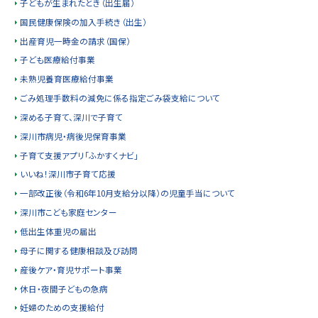
子どもが生まれたとき（出生届）
戻
国民健康保険の加入手続き（出生）
る
出産育児一時金の請求（国保）
子ども医療給付事業
未熟児養育医療給付事業
ごみ処理手数料の減免に係る指定ごみ袋支給について
深める子育て、深川で子育て
深川市病児・病後児保育事業
子育て支援アプリ「ふかすくナビ」
いいね！深川市子育て応援
一部改正後（令和6年10月支給分以降）の児童手当について
深川市こども家庭センター
低出生体重児の届出
母子に関する健康相談及び訪問
産後ケア・育児サポート事業
休日・夜間子どもの急病
妊婦のための支援給付