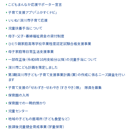
こどもまんなか応援サポーター宣言
子育て支援アプリ「ふかすくナビ」
いいね！深川市子育て応援
児童扶養手当について
母子・父子・寡婦福祉資金の貸付制度
ひとり親家庭高等学校卒業程度認定試験合格支援事業
母子家庭等日常生活支援事業
一部改正後（令和6年10月支給分以降）の児童手当について
深川市こども計画を策定しました
第3期深川市子ども・子育て支援事業計画（案）の作成に係るニーズ調査を行い
ます
子育て支援の「せわずき・せわやき（すきやき）隊」 隊員を募集
保育園の入所
保育園での一時的預かり
児童センター
地域の子どもの居場所（子ども食堂など）
放課後児童健全育成事業（学童保育）