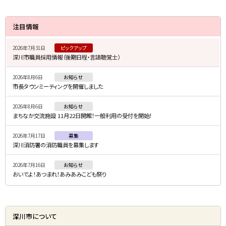
る
サ
注目情報
イ
2026年7月31日
ピックアップ
ド
深川市職員採用情報（後期日程・言語聴覚士）
・
2026年8月6日
お知らせ
メ
市長タウンミーティングを開催しました
ニ
2026年8月6日
お知らせ
ュ
まちなか交流施設 11月22日開館！一般利用の受付を開始！
ー
2026年7月17日
募集
深川消防署の消防職員を募集します
2026年7月16日
お知らせ
おいでよ！あつまれ！あみあみこども祭り
深川市について