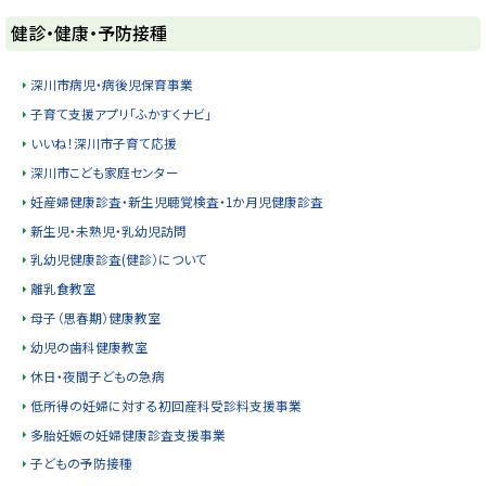
ト
健診・健康・予防接種
ッ
プ
深川市病児・病後児保育事業
に
子育て支援アプリ「ふかすくナビ」
戻
いいね！深川市子育て応援
る
深川市こども家庭センター
妊産婦健康診査・新生児聴覚検査・1か月児健康診査
新生児・未熟児・乳幼児訪問
乳幼児健康診査(健診）について
離乳食教室
母子（思春期）健康教室
幼児の歯科健康教室
休日・夜間子どもの急病
低所得の妊婦に対する初回産科受診料支援事業
多胎妊娠の妊婦健康診査支援事業
子どもの予防接種