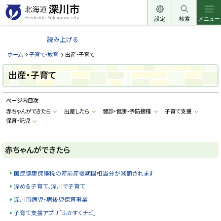
本
文
設定
検索
メニュー
北
へ
海
読み上げる
メ
道
ニ
ホーム
子育て・教育
出産・子育て
深
ュ
川
出産・子育て
ー
市
へ
H
ページ内目次
o
k
赤ちゃんができたら
出産したら
健診・健康・予防接種
子育て支援
k
保育・託児
a
i
d
o
赤ちゃんができたら
F
u
k
a
国民健康保険税の産前産後期間相当分が減額されます
g
a
深める子育て、深川で子育て
w
a
深川市病児・病後児保育事業
c
子育て支援アプリ「ふかすくナビ」
i
t