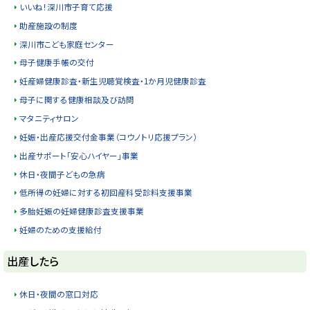
いいね！深川市子育て応援
y
助産施設の制度
深川市こども家庭センター
母子健康手帳の交付
妊産婦健康診査・新生児聴覚検査・1か月児健康診査
母子に関する健康相談及び訪問
マタニティサロン
妊娠・出産応援交付金事業（コウノトリ応援プラン）
出産サポート「安心ハイヤー」事業
休日・夜間子どもの急病
低所得の妊婦に対する初回産科受診料支援事業
多胎妊娠の妊婦健康診査支援事業
妊婦のための支援給付
ト
出産したら
ッ
プ
休日・夜間の窓口対応
に