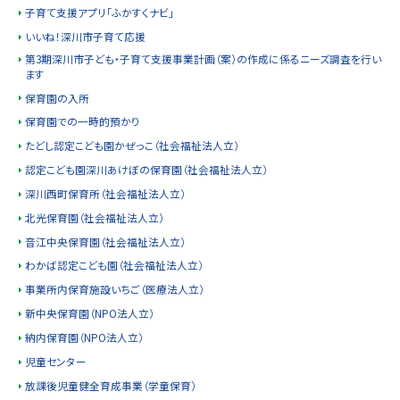
る
子育て支援アプリ「ふかすくナビ」
いいね！深川市子育て応援
第3期深川市子ども・子育て支援事業計画（案）の作成に係るニーズ調査を行い
ます
保育園の入所
保育園での一時的預かり
たどし認定こども園かぜっこ（社会福祉法人立）
認定こども園深川あけぼの保育園（社会福祉法人立）
深川西町保育所（社会福祉法人立）
北光保育園（社会福祉法人立）
音江中央保育園（社会福祉法人立）
わかば認定こども園（社会福祉法人立）
事業所内保育施設いちご（医療法人立）
新中央保育園（NPO法人立）
納内保育園（NPO法人立）
児童センター
放課後児童健全育成事業（学童保育）