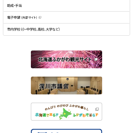
ン
開
ド
助成・手当
き
ウ
ま
で
す
開
）
電子申請
（外部サイト）
き
（
ま
新
す
規
）
市内学校（小・中学校、高校、大学など）
ウ
ィ
ン
ド
ウ
で
関
開
き
連
ま
す
サ
）
イ
ト