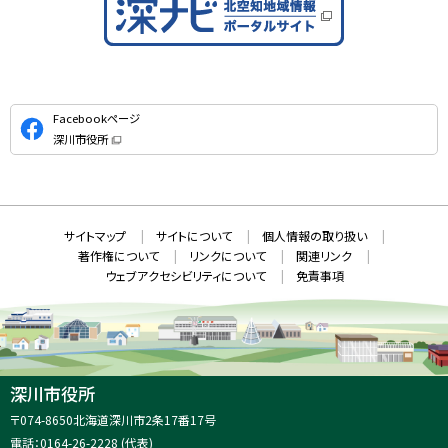
公
Facebookページ
式
深川市役所
S
（
新
N
規
ウ
S
ィ
ン
ド
本
ウ
サ
サイトマップ
サイトについて
個人情報の取り扱い
で
文
開
イ
著作権について
リンクについて
関連リンク
へ
き
ト
ま
ウェブアクセシビリティについて
免責事項
戻
す
情
）
る
メ
報
ニ
ュ
ー
へ
深川市役所
戻
住
〒074-8650
北海道深川市2条17番17号
る
所
電話：
0164-26-2228
(代表)