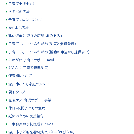
子育て支援センター
あそびの広場
子育てサロン とことこ
なかよし広場
乳幼児向け遊びの広場「あみあみ」
子育てサポート・ふかがわ（制度と会員登録）
子育てサポート・ふかがわ（援助の申込から提供まで）
ふかがわ 子育てサポートnavi
どさんこ・子育て特典制度
保育料について
深川市こども家庭センター
親子クラブ
産後ケア・育児サポート事業
休日・夜間子どもの急病
妊婦のための支援給付
日本脳炎の予防接種について
深川市子ども発達相談センター「はぴふか」