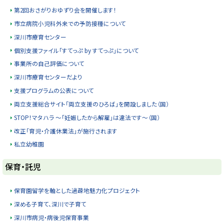
第2回おさがりおゆずり会を開催します！
市立病院小児科外来での予防接種について
深川市療育センター
個別支援ファイル「すてっぷ by すてっぷ」について
事業所の自己評価について
深川市療育センターだより
支援プログラムの公表について
両立支援総合サイト「両立支援のひろば」を開設しました（国）
STOP！マタハラ ～「妊娠したから解雇」は違法です～（国）
改正「育児・介護休業法」が施行されます
私立幼稚園
ト
保育・託児
ッ
プ
保育園留学を軸とした過疎地魅力化プロジェクト
に
深める子育て、深川で子育て
戻
深川市病児・病後児保育事業