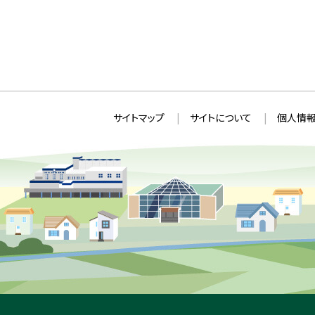
本
サ
サイトマップ
サイトについて
個人情報
文
イ
へ
ト
戻
情
る
メ
報
ニ
ュ
ー
へ
戻
る