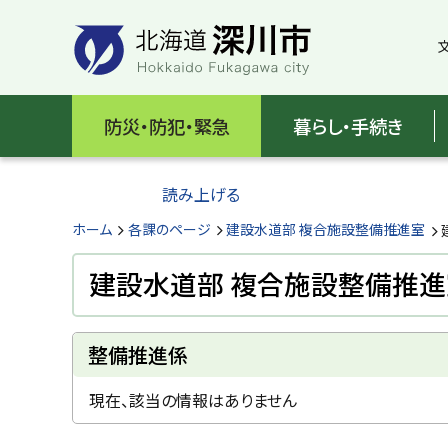
本
本
文
文
へ
へ
メ
戻
北
ニ
る
海
防災・防犯・緊急
暮らし・手続き
ュ
メ
ー
ニ
道
へ
ュ
読み上げる
深
ー
へ
ホーム
各課のページ
建設水道部 複合施設整備推進室
川
戻
る
建設水道部 複合施設整備推進
市
ペ
H
ー
o
ペ
ジ
k
整備推進係
ー
k
の
ジ
a
ト
i
現在、該当の情報はありません
内
d
ッ
目
o
プ
次
F