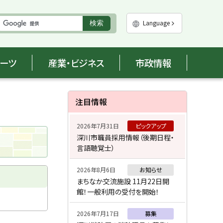
実
Language
検索
行
ポーツ
産業・ビジネス
市政情報
サ
注目情報
イ
2026年7月31日
ピックアップ
ド
深川市職員採用情報（後期日程・
言語聴覚士）
・
メ
2026年8月6日
お知らせ
まちなか交流施設 11月22日開
ニ
館！一般利用の受付を開始！
ュ
2026年7月17日
募集