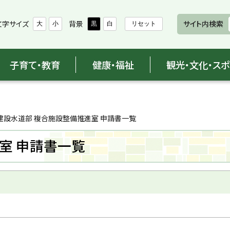
文字サイズ
背景
サイト内検索
大
小
黒
白
リセット
子育て・教育
健康・福祉
観光・文化・ス
建設水道部 複合施設整備推進室 申請書一覧
室 申請書一覧