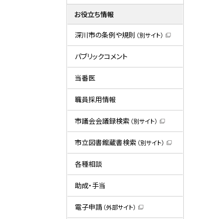
お役立ち情報
深川市の条例や規則
（別サイト）
（
新
規
パブリックコメント
ウ
ィ
ン
当番医
ド
ウ
で
職員採用情報
開
き
ま
市議会会議録検索
（別サイト）
す
（
）
新
規
市立図書館蔵書検索
（別サイト）
ウ
（
ィ
新
ン
規
各種相談
ド
ウ
ウ
ィ
で
ン
助成・手当
開
ド
き
ウ
ま
で
電子申請
（外部サイト）
す
開
（
）
き