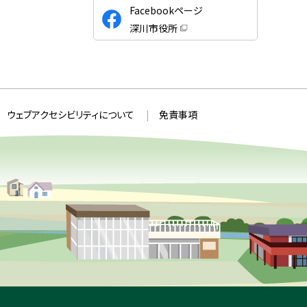
公
Facebookページ
式
深川市役所
S
（
新
N
規
ウ
S
ィ
ン
ド
ウ
ウェブアクセシビリティについて
免責事項
で
開
き
ま
す
）