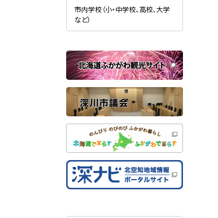
新
ま
規
市内学校（小・中学校、高校、大学
す
ウ
）
など）
ィ
ン
ド
ウ
で
関
開
き
連
ま
す
サ
）
イ
ト