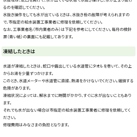
る
るのを確認してください。
水抜き操作をしても水が出ているときは、水抜き栓の故障が考えられますの
で、市指定の給水装置工事業者に修理を依頼してください。
なお、工事業者名（市内業者のみ）は下記を参考にしてください。毎月の検針
票（青い紙）の裏面にも記載してあります。
ト
凍結したときは
ッ
プ
水道が凍結したときは、蛇口や露出している水道管にタオルを巻いて、その上
に
からお湯を少量ずつかけます。
戻
このとき、水道メーターや水道管に直接、熱湯をかけないでください。破損する
る
危険があります。
凍結状況によっては、解氷までに時間がかかり、すぐに水が出ないこともあり
ます。
それでも水が出ない場合は市指定の給水装置工事業者に修理を依頼してく
ださい。
修理費用はみなさまの負担となります。