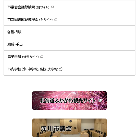
す
）
市議会会議録検索
（別サイト）
（
新
規
市立図書館蔵書検索
（別サイト）
ウ
（
ィ
新
ン
規
ド
各種相談
ウ
ウ
ィ
で
ン
開
ド
助成・手当
き
ウ
ま
で
す
開
）
電子申請
（外部サイト）
き
（
ま
新
す
規
）
市内学校（小・中学校、高校、大学など）
ウ
ィ
ン
ド
ウ
で
関
開
き
連
ま
す
サ
）
イ
ト