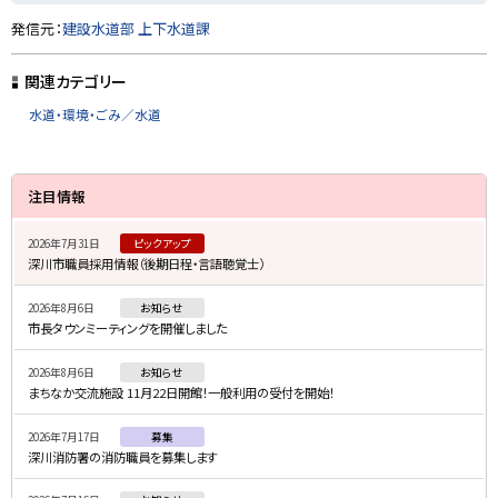
ト
発信元：
建設水道部 上下水道課
ッ
プ
関連カテゴリー
に
水道・環境・ごみ／水道
戻
る
サ
注目情報
イ
2026年7月31日
ピックアップ
ド
深川市職員採用情報（後期日程・言語聴覚士）
・
2026年8月6日
お知らせ
メ
市長タウンミーティングを開催しました
ニ
2026年8月6日
お知らせ
ュ
まちなか交流施設 11月22日開館！一般利用の受付を開始！
ー
2026年7月17日
募集
深川消防署の消防職員を募集します