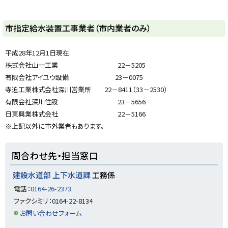
ト
市指定給水装置工事業者（市内業者のみ）
ッ
プ
平成28年12月1日現在
に
株式会社山一工業 22－5205
戻
有限会社アイユウ設備 23－0075
る
寺迫工業株式会社深川営業所 22－8411（33－2530）
有限会社深川住設 23－5656
日東興業株式会社 22－5166
※上記以外に市外業者もあります。
ト
問合わせ先・担当窓口
ッ
プ
建設水道部 上下水道課
工務係
に
電話：
0164-26-2373
戻
ファクシミリ：0164-22-8134
る
お問い合わせフォーム