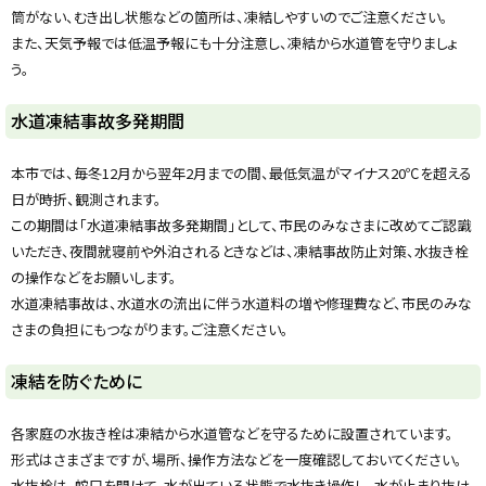
y
筒がない、むき出し状態などの箇所は、凍結しやすいのでご注意ください。
また、天気予報では低温予報にも十分注意し、凍結から水道管を守りましょ
う。
水道凍結事故多発期間
本市では、毎冬12月から翌年2月までの間、最低気温がマイナス20℃を超える
日が時折、観測されます。
この期間は「水道凍結事故多発期間」として、市民のみなさまに改めてご認識
いただき、夜間就寝前や外泊されるときなどは、凍結事故防止対策、水抜き栓
の操作などをお願いします。
水道凍結事故は、水道水の流出に伴う水道料の増や修理費など、市民のみな
さまの負担にもつながります。ご注意ください。
ト
凍結を防ぐために
ッ
プ
各家庭の水抜き栓は凍結から水道管などを守るために設置されています。
に
形式はさまざまですが、場所、操作方法などを一度確認しておいてください。
戻
水抜栓は、蛇口を開けて、水が出ている状態で水抜き操作し、水が止まり抜け