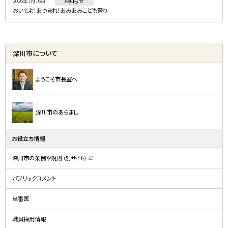
2026年7月16日
お知らせ
おいでよ！あつまれ！あみあみこども祭り
深川市について
ようこそ市長室へ
深川市のあらまし
お役立ち情報
深川市の条例や規則
（別サイト）
（
新
規
パブリックコメント
ウ
ィ
ン
ド
当番医
ウ
で
開
職員採用情報
き
ま