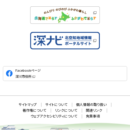
公
Facebookページ
式
深川市役所
S
（
新
N
規
ウ
S
ィ
ン
ド
本
ウ
サ
サイトマップ
サイトについて
個人情報の取り扱い
で
文
開
イ
著作権について
リンクについて
関連リンク
へ
き
ト
ま
ウェブアクセシビリティについて
免責事項
戻
す
情
）
る
メ
報