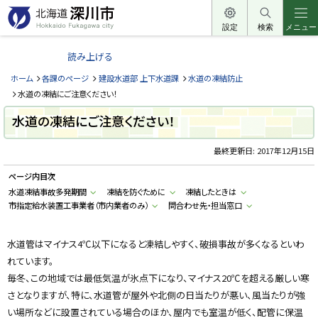
本
文
設定
検索
メニュー
北
へ
海
読み上げる
メ
道
ニ
ホーム
各課のページ
建設水道部 上下水道課
水道の凍結防止
深
ュ
水道の凍結にご注意ください！
川
ー
水道の凍結にご注意ください！
市
へ
H
o
最終更新日:
2017年12月15日
k
k
ページ内目次
a
i
水道凍結事故多発期間
凍結を防ぐために
凍結したときは
d
市指定給水装置工事業者（市内業者のみ）
問合わせ先・担当窓口
o
F
u
k
水道管はマイナス4℃以下になると凍結しやすく、破損事故が多くなるといわ
a
g
れています。
a
w
毎冬、この地域では最低気温が氷点下になり、マイナス20℃を超える厳しい寒
a
さとなりますが、特に、水道管が屋外や北側の日当たりが悪い、風当たりが強
c
i
い場所などに設置されている場合のほか、屋内でも室温が低く、配管に保温
t