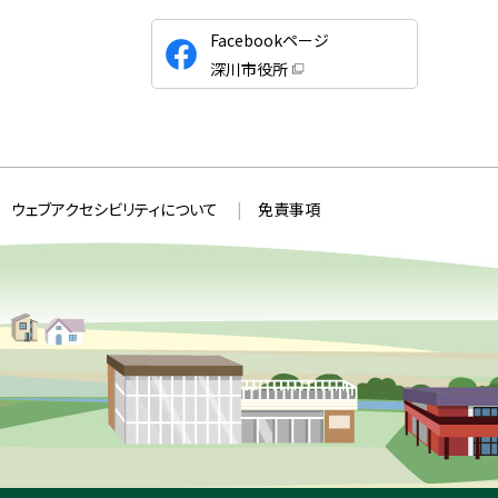
公
Facebookページ
式
深川市役所
S
（
新
N
規
ウ
S
ィ
ン
ド
ウ
ウェブアクセシビリティについて
免責事項
で
開
き
ま
す
）