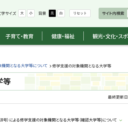
文字サイズ
背景
サイト内検索
大
小
黒
白
リセット
子育て・教育
健康・福祉
観光・文化・ス
象機関となる大学等について
修学支援の対象機関となる大学等
学等
最終更新日
8号）による修学支援の対象機関となる大学等（確認大学等)について