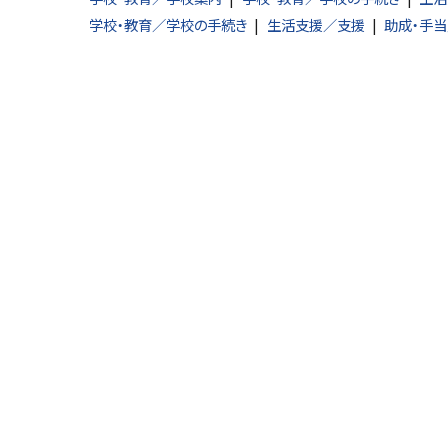
戻
学校・教育／学校の手続き
生活支援／支援
助成・手当
る