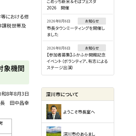
ー
こめッち新米＆そばフェスタ
2026 開催
学等における修
2026年8月6日
お知らせ
非課税世帯及
市長タウンミーティングを開催し
ました
2026年8月6日
お知らせ
【参加者募集】ふかふか開館記念
イベント（ボランティア、有志による
対象機関
ステージ出演）
令和8年8月3日
深川市について
長 田中昌幸
ようこそ市長室へ
考
深川市のあらまし