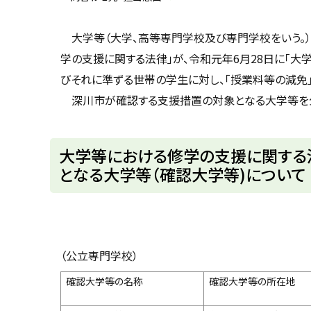
u
へ
k
戻
a
大学等（大学、高等専門学校及び専門学校をいう。）
g
る
a
学の支援に関する法律」が、令和元年6月28日に「
w
a
びそれに準ずる世帯の学生に対し、「授業料等の減免
c
i
深川市が確認する支援措置の対象となる大学等を
t
y
大学等における修学の支援に関する
となる大学等（確認大学等)について
（公立専門学校）
確認大学等の名称
確認大学等の所在地