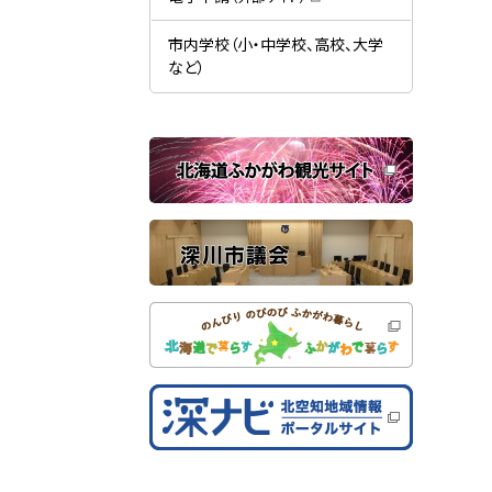
す
開
（
）
き
新
ま
規
市内学校（小・中学校、高校、大学
す
ウ
）
など）
ィ
ン
ド
ウ
で
関
開
き
連
ま
す
サ
）
イ
ト