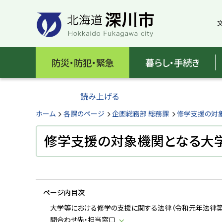
本
本
文
文
へ
へ
メ
戻
北
ニ
る
海
防災・防犯・緊急
暮らし・手続き
ュ
メ
ー
ニ
道
へ
ュ
読み上げる
深
ー
へ
ホーム
各課のページ
企画総務部 総務課
修学支援の対
川
戻
る
修学支援の対象機関となる大
市
ペ
H
ー
o
ジ
k
k
の
a
ページ内目次
ト
i
d
ッ
大学等における修学の支援に関する法律（令和元年法律第
o
プ
問合わせ先・担当窓口
F