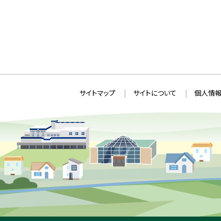
本
サ
サイトマップ
サイトについて
個人情報
文
イ
へ
ト
戻
情
る
メ
報
ニ
ュ
ー
へ
戻
る