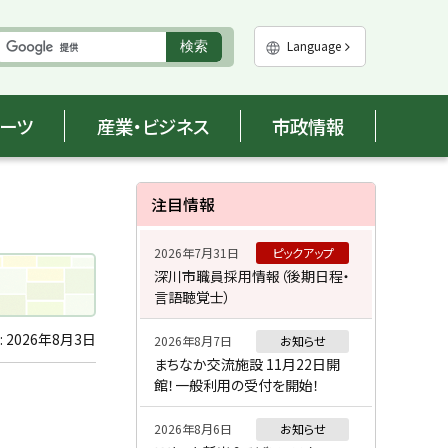
実
Language
検索
行
ポーツ
産業・ビジネス
市政情報
サ
注目情報
イ
2026年7月31日
ピックアップ
ド
深川市職員採用情報（後期日程・
言語聴覚士）
・
メ
:
2026年8月3日
2026年8月7日
お知らせ
まちなか交流施設 11月22日開
ニ
館！一般利用の受付を開始！
ュ
2026年8月6日
お知らせ