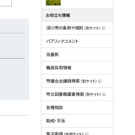
お役立ち情報
深川市の条例や規則
（別サイト）
（
新
規
パブリックコメント
ウ
ィ
ン
当番医
ド
ウ
で
職員採用情報
開
き
ま
市議会会議録検索
（別サイト）
す
（
）
新
規
市立図書館蔵書検索
（別サイト）
ウ
（
ィ
新
ン
規
各種相談
ド
ウ
ウ
ィ
で
ン
助成・手当
開
ド
き
ウ
ま
で
電子申請
（外部サイト）