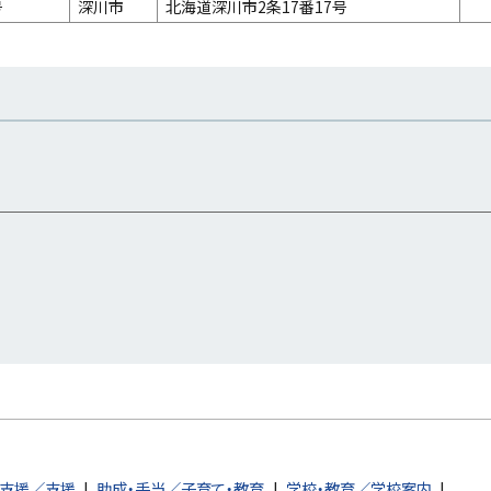
デ
号
深川市
北海道深川市2条17番17号
ー
タ
な
し
支援／支援
助成・手当／子育て・教育
学校・教育／学校案内