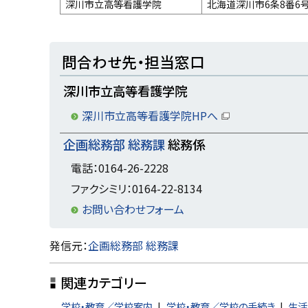
深川市立高等看護学院
北海道深川市6条8番6
ト
問合わせ先・担当窓口
ッ
深川市立高等看護学院
プ
に
深川市立高等看護学院HPへ
（
戻
新
企画総務部 総務課
総務係
規
る
ウ
電話：0164-26-2228
ィ
ン
ファクシミリ：0164-22-8134
ド
ウ
お問い合わせフォーム
で
開
き
ト
発信元：
企画総務部 総務課
ま
す
ッ
）
関連カテゴリー
プ
に
学校・教育／学校案内
学校・教育／学校の手続き
生活