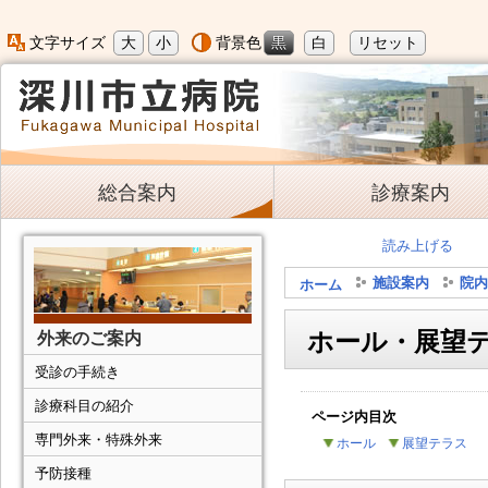
大
小
黒
白
リセット
文字サイズ
背景色
総合案内
診療案内
読み上げる
施設案内
院内
ホーム
ホール・展望
外来のご案内
受診の手続き
診療科目の紹介
ページ内目次
専門外来・特殊外来
ホール
展望テラス
予防接種