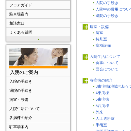
入院の手続き
フロアガイド
入院中の費用につい
駐車場案内
退院の手続き
相談窓口
病室・設備
よくある質問
病室
特別室
▲
病棟設備
入院生活について
食事について
面会について
入院のご案内
各病棟の紹介
入院の手続き
3東病棟(地域包括ケ
退院の手続き
4東病棟
5東病棟
病室・設備
5西病棟
入院生活について
外来
各病棟の紹介
人工透析室
手術室
駐車場案内