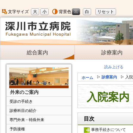
大
小
黒
白
リセット
文字サイズ
背景色
総合案内
診療案内
読み上げる
診療案内
入院
ホーム
外来のご案内
入院案内
受診の手続き
診療科目の紹介
目次
専門外来・特殊外来
予防接種
事務手続きについて