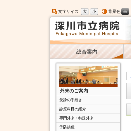
大
小
黒
文字サイズ
背景色
総合案内
外来のご案内
受診の手続き
診療科目の紹介
専門外来・特殊外来
予防接種