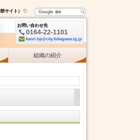
外部サイト）
新
規
お問い合わせ先
ペ
0164-22-1101
ー
電
kanri.hp@city.fukagawa.lg.jp
ジ
Mail:
話:
で
組織の紹介
開
き
ま
す