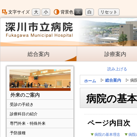
大
小
黒
白
リセット
文字サイズ
背景色
総合案内
診療案内
読み上げる
総合案内
病
ホーム
外来のご案内
病院の基本
受診の手続き
診療科目の紹介
ページ内目次
専門外来・特殊外来
予防接種
病院の基本理念
病院