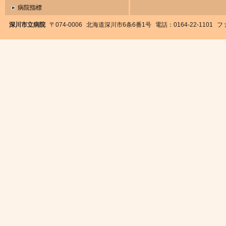
病院指標
深川市立病院
〒074-0006
北海道深川市6条6番1号
電話：0164-22-1101
ファ