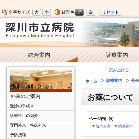
大
小
黒
白
リセット
文字サイズ
背景色
総合案内
診療案内
読み上げる
診療案内
外来
ホーム
お薬について
外来のご案内
受診の手続き
診療科目の紹介
ページ内目次
専門外来・特殊外来
院内処方
院外処方
予防接種