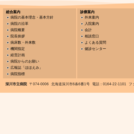
総合案内
診療案内
病院の基本理念・基本方針
外来案内
病院の沿革
入院案内
病院概要
会計
院長挨拶
相談窓口
病床数・外来数
よくある質問
機関指定
健診センター
経営計画
病院からのお願い
広報誌「ほほえみ」
病院指標
深川市立病院
〒074-0006
北海道深川市6条6番1号
電話：0164-22-1101
ファ