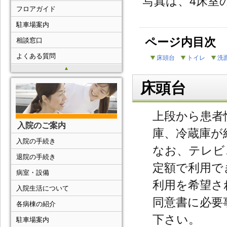
写真は、4床室
フロアガイド
駐車場案内
ページ内目次
相談窓口
よくある質問
床頭台
トイレ
洗
▲
床頭台
上段から患者
入院のご案内
庫、冷蔵庫が
入院の手続き
なお、テレビ、
退院の手続き
定額で利用で
病室・設備
利用を希望さ
入院生活について
同意書に必要
各病棟の紹介
下さい。
駐車場案内