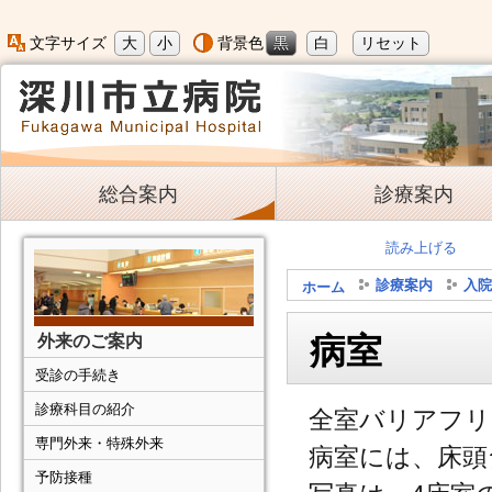
大
小
黒
白
リセット
文字サイズ
背景色
総合案内
診療案内
読み上げる
診療案内
入院
ホーム
病室
外来のご案内
受診の手続き
診療科目の紹介
全室バリアフリ
専門外来・特殊外来
病室には、床頭
予防接種