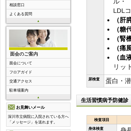
相談窓口
LDL
よくある質問
（肝
▲
（糖
（腎
（痛
面会のご案内
（血
面会について
リッ
フロアガイド
尿検査
蛋白・
交通アクセス
駐車場案内
▲
生活習慣病予防健診
お見舞いメール
深川市立病院に入院されている方へ
検査項目
「メッセージ」を送れます。
身体検査
身