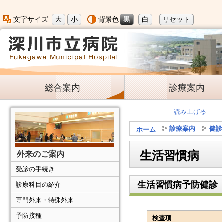
大
小
黒
白
リセット
文字サイズ
背景色
総合案内
診療案内
読み上げる
診療案内
健診
ホーム
生活習慣病
外来のご案内
受診の手続き
生活習慣病予防健診
診療科目の紹介
専門外来・特殊外来
予防接種
検査項