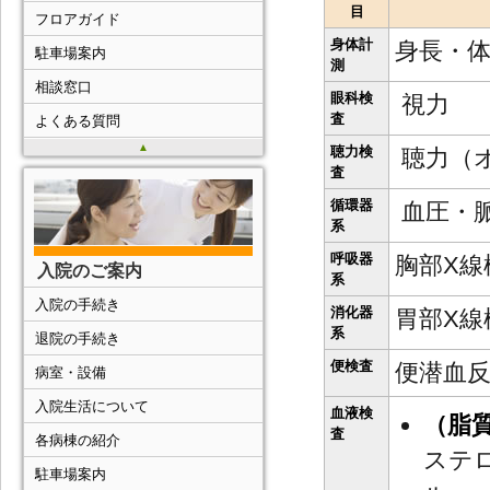
目
フロアガイド
身体計
身長・
駐車場案内
測
相談窓口
眼科検
視力
査
よくある質問
▲
聴力検
聴力（
査
循環器
血圧・脈
系
呼吸器
胸部X線
入院のご案内
系
入院の手続き
消化器
胃部X線
系
退院の手続き
便検査
便潜血反
病室・設備
入院生活について
血液検
（脂
査
各病棟の紹介
ステ
駐車場案内