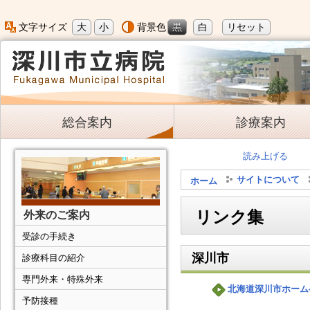
大
小
黒
白
リセット
文字サイズ
背景色
総合案内
診療案内
読み上げる
サイトについて
ホーム
リンク集
外来のご案内
受診の手続き
深川市
診療科目の紹介
専門外来・特殊外来
北海道深川市ホーム
予防接種