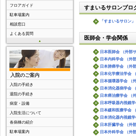
フロアガイド
すまいるサロンブロ
駐車場案内
「すまいるサロン」
相談窓口
よくある質問
医師会・学会関係
▲
日本医師会 （外部
日本内科学会 （外
日本肺癌学会 （外
日本化学療法学会 
入院のご案内
日本循環器学会 （
入院の手続き
日本消化器病学会 
退院の手続き
日本癌治療学会 （
日本呼吸器内視鏡学
病室・設備
日本緩和医療学会 
入院生活について
日本消化器内視鏡学
各病棟の紹介
日本肝臓学会 （外
駐車場案内
日本外科学会 （外