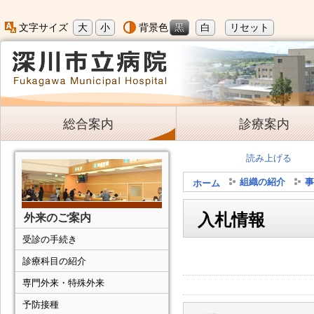
大
小
黒
白
リセット
文字サイズ
背景色
総合案内
診療案内
読み上げる
組織の紹介
事
ホーム
入札情報
外来のご案内
受診の手続き
診療科目の紹介
専門外来・特殊外来
予防接種