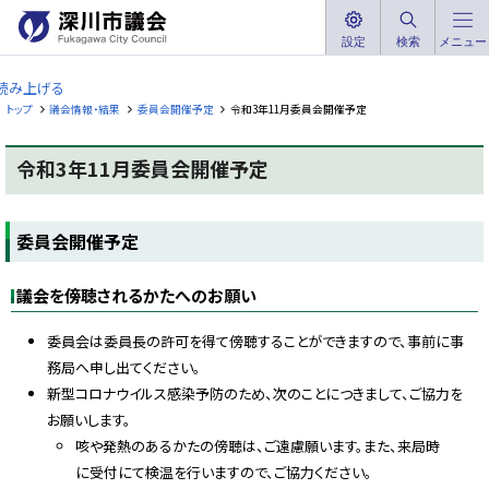
本
文
設定
検索
メニュー
深
へ
川
読み上げる
メ
市
トップ
議会情報・結果
委員会開催予定
令和3年11月委員会開催予定
ニ
議
ュ
会
令和3年11月委員会開催予定
ー
F
へ
u
ペ
k
ー
a
委員会開催予定
ジ
g
内
a
w
目
a
議会を傍聴されるかたへのお願い
次
C
委
i
t
員
委員会は委員長の許可を得て傍聴することができますので、事前に事
y
会
務局へ申し出てください。
C
開
o
新型コロナウイルス感染予防のため、次のことにつきまして、ご協力を
催
u
予
n
お願いします。
c
定
i
咳や発熱のあるかたの傍聴は、ご遠慮願います。また、来局時
l
に受付にて検温を行いますので、ご協力ください。