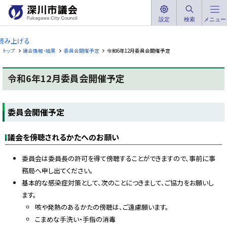
本
文
設定
検索
メニュー
深
へ
川
読み上げる
メ
市
トップ
議会情報・結果
委員会開催予定
令和6年12月委員会開催予定
ニ
議
ュ
会
令和6年12月委員会開催予定
ー
F
へ
u
ペ
k
ー
a
委員会開催予定
ジ
g
内
a
w
目
a
議会を傍聴されるかたへのお願い
次
C
委
i
t
員
委員会は委員長の許可を得て傍聴することができますので、事前に事
y
会
務局へ申し出てください。
C
開
o
基本的な感染症対策として、次のことにつきまして、ご協力をお願いし
催
u
予
n
ます。
c
定
i
咳や発熱のあるかたの傍聴は、ご遠慮願います。
l
こまめな手洗い・手指の消毒