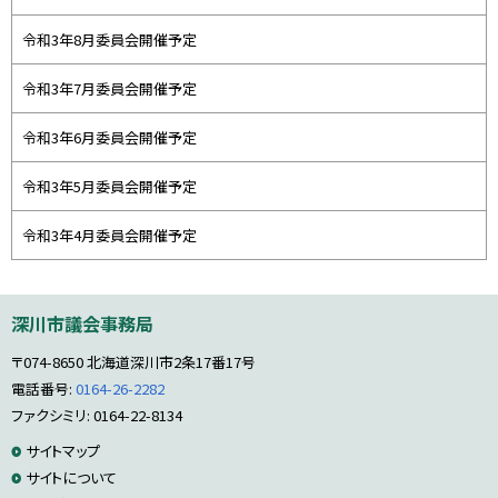
令和3年8月委員会開催予定
令和3年7月委員会開催予定
令和3年6月委員会開催予定
令和3年5月委員会開催予定
令和3年4月委員会開催予定
本
深川市議会事務局
文
へ
〒074-8650
北海道深川市2条17番17号
戻
る
電話番号:
0164-26-2282
メ
ファクシミリ: 0164-22-8134
ニ
サ
サイトマップ
ュ
ー
サイトについて
イ
へ