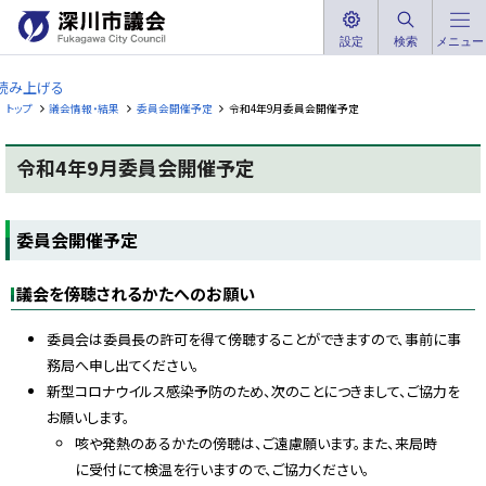
本
文
設定
検索
メニュー
深
へ
川
読み上げる
メ
市
トップ
議会情報・結果
委員会開催予定
令和4年9月委員会開催予定
ニ
議
ュ
会
令和4年9月委員会開催予定
ー
F
へ
u
ペ
k
ー
a
委員会開催予定
ジ
g
内
a
w
目
a
議会を傍聴されるかたへのお願い
次
C
委
i
t
員
委員会は委員長の許可を得て傍聴することができますので、事前に事
y
会
務局へ申し出てください。
C
開
o
新型コロナウイルス感染予防のため、次のことにつきまして、ご協力を
催
u
予
n
お願いします。
c
定
i
咳や発熱のあるかたの傍聴は、ご遠慮願います。また、来局時
l
に受付にて検温を行いますので、ご協力ください。