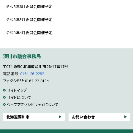
令和3年6月委員会開催予定
令和3年5月委員会開催予定
令和3年4月委員会開催予定
本
深川市議会事務局
文
へ
〒074-8650
北海道深川市2条17番17号
戻
る
電話番号:
0164-26-2282
メ
ファクシミリ: 0164-22-8134
ニ
サ
サイトマップ
ュ
ー
サイトについて
イ
へ
ウェブアクセシビリティについて
ト
戻
る
情
北海道深川市
お問い合わせ
報