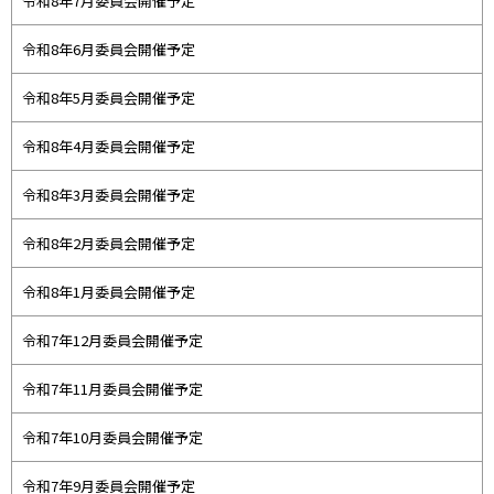
令和8年7月委員会開催予定
ド
る
・
令和8年6月委員会開催予定
メ
令和8年5月委員会開催予定
ニ
ュ
令和8年4月委員会開催予定
ー
令和8年3月委員会開催予定
令和8年2月委員会開催予定
令和8年1月委員会開催予定
令和7年12月委員会開催予定
令和7年11月委員会開催予定
令和7年10月委員会開催予定
令和7年9月委員会開催予定