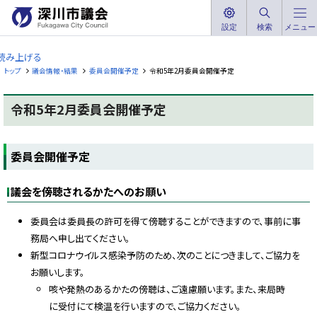
本
文
設定
検索
メニュー
深
へ
川
読み上げる
メ
市
トップ
議会情報・結果
委員会開催予定
令和5年2月委員会開催予定
ニ
議
ュ
会
令和5年2月委員会開催予定
ー
F
へ
u
ペ
k
ー
a
委員会開催予定
ジ
g
内
a
w
目
a
議会を傍聴されるかたへのお願い
次
C
委
i
t
員
委員会は委員長の許可を得て傍聴することができますので、事前に事
y
会
務局へ申し出てください。
C
開
o
新型コロナウイルス感染予防のため、次のことにつきまして、ご協力を
催
u
予
n
お願いします。
c
定
i
咳や発熱のあるかたの傍聴は、ご遠慮願います。また、来局時
l
に受付にて検温を行いますので、ご協力ください。