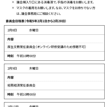
議会棟入り口にある消毒液で、手指の消毒をお願いします。
マスクの着用をお願いします。なお、マスクをお持ちでない方
は、議会事務局にご相談ください。
委員会日程表（令和5年2月1日から2月28日）
2月8日
水曜日
内容
厚生文教常任委員会（オンライン研修受講のため傍聴不可）
時刻
午前10時00分
2月9日
木曜日
内容
総務経済常任委員会
時刻
午前10時00分
2月17日
金曜日