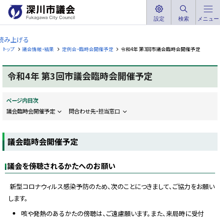
本
文
設定
検索
メニュー
深
へ
川
読み上げる
メ
市
トップ
議会情報・結果
定例会・臨時会開催予定
令和4年 第3回市議会臨時会開催予定
ニ
議
ュ
会
令和4年 第3回市議会臨時会開催予定
ー
F
へ
u
k
ページ内目次
a
g
議会臨時会開催予定
問合わせ先・担当窓口
a
w
a
C
議会臨時会開催予定
i
t
y
議会を傍聴されるかたへのお願い
C
o
u
新型コロナウィルス感染予防のため、次のことにつきまして、ご協力をお願い
n
c
します。
i
l
咳や発熱のあるかたの傍聴は、ご遠慮願います。また、来局時に受付