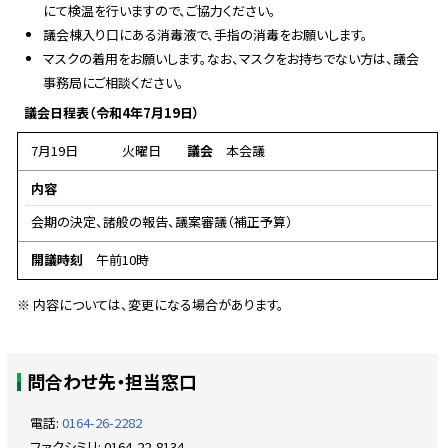
にて検温を行いますので、ご協力ください。
議会棟入り口にある消毒液で、手指の消毒をお願いします。
マスクの着用をお願いします。なお、マスクをお持ちでない方は、議会
事務局にご相談ください。
議会日程表（令和4年7月19日）
7月19日
火曜日
議会
本会議
内容
会期の決定、諸般の報告、議案審議（補正予算）
開議時刻
午前10時
※ 内容については、変更になる場合があります。
ト
問合わせ先・担当窓口
ッ
プ
電話:
0164-26-2282
に
ファクシミリ:
0164-22-8134