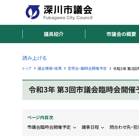
本
本
文
文
へ
へ
深
メ
戻
ニ
る
議員紹介
市議会の概要
川
ュ
メ
市
ー
ニ
へ
ュ
読み上げる
議
ー
トップ
議会情報・結果
定例会・臨時会開催予定
令和3年 第3
へ
会
戻
F
る
令和3年 第3回市議会臨時会開催
u
ペ
k
a
ー
g
ジ
a
w
の
ページ内目次
a
ト
C
市議会臨時会開催予定
議事日程
問合わせ先・担
i
ッ
t
プ
y