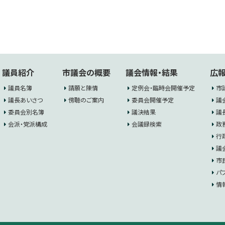
議員紹介
市議会の概要
議会情報・結果
広報
議員名簿
請願と陳情
定例会・臨時会開催予定
市
議長あいさつ
傍聴のご案内
委員会開催予定
議
委員会別名簿
議決結果
議
会派・党派構成
会議録検索
政
行
議
市
パ
情