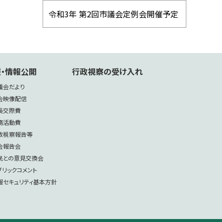
令和3年 第2回市議会定例会開催予定
・情報公開
行政視察の受け入れ
議会だより
会映像配信
長交際費
務活動費
政視察報告等
会報告会
民との意見交換会
ブリックコメント
報セキュリティ基本方針