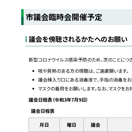
C
へ
o
戻
u
市議会臨時会開催予定
n
る
c
i
l
議会を傍聴されるかたへのお願い
新型コロナウイルス感染予防のため、次のことにつき
咳や発熱のある方の傍聴は、ご遠慮願います。
議会棟入り口にある消毒液で、手指の消毒をお
マスクの着用をお願いします。なお、マスクをお
議会日程表（令和3年7月9日）
議会日程表
月日
曜日
議会