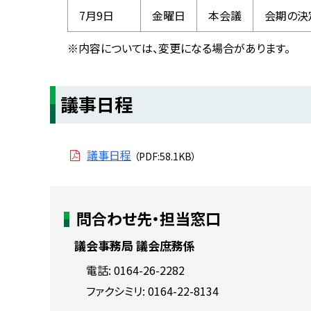
7月9日
金曜日
本会議
会期の決
※内容については、変更になる場合があります。
ト
議事日程
ッ
プ
に
議事日程
（PDF:58.1KB）
戻
る
ト
問合わせ先・担当窓口
ッ
プ
議会事務局 議会庶務係
に
電話:
0164-26-2282
戻
ファクシミリ:
0164-22-8134
る