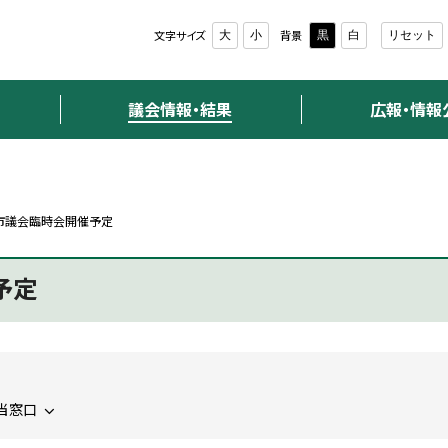
文字サイズ
背景
大
小
黒
白
リセット
議会情報・結果
広報・情報
回市議会臨時会開催予定
予定
当窓口