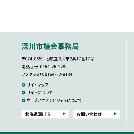
本
文
深川市議会事務局
へ
戻
〒074-8650
北海道深川市2条17番17号
る
電話番号: 0164-26-2282
メ
ファクシミリ: 0164-22-8134
ニ
サ
サイトマップ
ュ
ー
サイトについて
イ
へ
ウェブアクセシビリティについて
ト
戻
情
る
北海道深川市
お問い合わせ
報