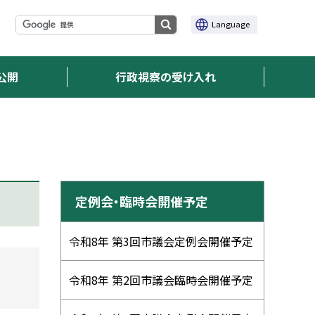
サ
サ
Language
検
イ
イ
ト
索
ト
内
実
内
検
行
公開
行政視察の受け入れ
索
検
索
サ
定例会・臨時会開催予定
イ
ド
令和8年 第3回市議会定例会開催予定
・
令和8年 第2回市議会臨時会開催予定
メ