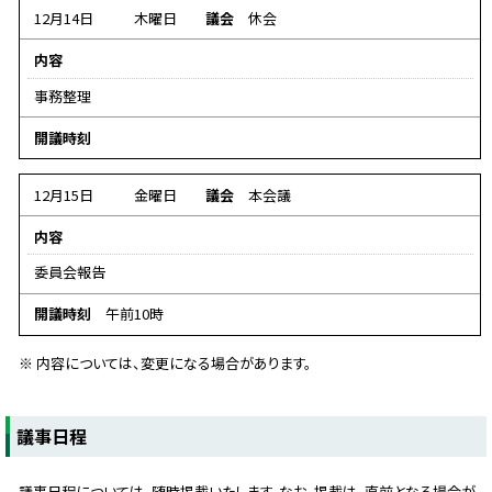
タ
12月14日
木曜日
議会
休会
な
内容
し
事務整理
デ
開議時刻
ー
タ
12月15日
金曜日
議会
本会議
な
内容
し
委員会報告
開議時刻
午前10時
※ 内容については、変更になる場合があります。
ト
議事日程
ッ
プ
議事日程については、随時掲載いたします。なお、掲載は、直前となる場合が