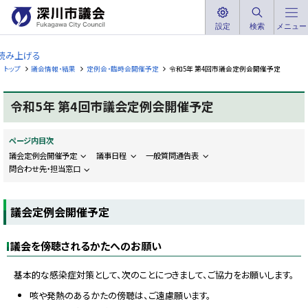
本
文
設定
検索
メニュー
深
へ
川
読み上げる
メ
市
トップ
議会情報・結果
定例会・臨時会開催予定
令和5年 第4回市議会定例会開催予定
ニ
議
ュ
会
令和5年 第4回市議会定例会開催予定
ー
F
へ
u
k
ページ内目次
a
g
議会定例会開催予定
議事日程
一般質問通告表
a
問合わせ先・担当窓口
w
a
C
i
議会定例会開催予定
t
y
C
o
議会を傍聴されるかたへのお願い
u
n
c
基本的な感染症対策として、次のことにつきまして、ご協力をお願いします。
i
l
咳や発熱のあるかたの傍聴は、ご遠慮願います。