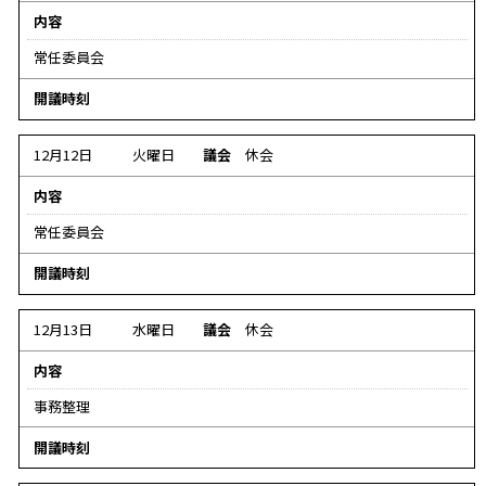
な
し
内容
し
常任委員会
デ
開議時刻
ー
タ
12月12日
火曜日
議会
休会
な
内容
し
常任委員会
デ
開議時刻
ー
タ
12月13日
水曜日
議会
休会
な
内容
し
事務整理
デ
開議時刻
ー