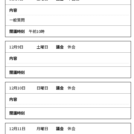
内容
一般質問
開議時刻
午前10時
12月9日
土曜日
議会
休会
内容
デ
デ
開議時刻
ー
ー
タ
タ
12月10日
日曜日
議会
休会
な
な
し
内容
し
デ
デ
開議時刻
ー
ー
タ
タ
12月11日
月曜日
議会
休会
な