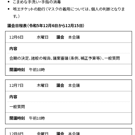
こまめな手洗い・手指の消毒
咳エチケットの励行（マスクの着用については、個人の判断となりま
す。）
議会日程表（令和5年12月6日から12月15日）
12月6日
水曜日
議会
本会議
内容
会期の決定、諸般の報告、議案審議（条例、補正予算等）、一般質問
開議時刻
午前10時
12月7日
木曜日
議会
本会議
内容
一般質問
開議時刻
午前10時
12月8日
金曜日
議会
本会議