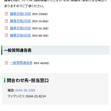
に
ありますのでご了承ください。
戻
議事日程1日目
（PDF:105KB）
る
議事日程2日目
（PDF:36.0KB）
議事日程3日目
（PDF:36.1KB）
議事日程4日目
（PDF:88.7KB）
ト
一般質問通告表
ッ
プ
一般質問通告表
（PDF:463KB）
に
戻
ト
る
問合わせ先・担当窓口
ッ
プ
電話:
0164-26-2282
に
ファクシミリ:
0164-22-8134
戻
る